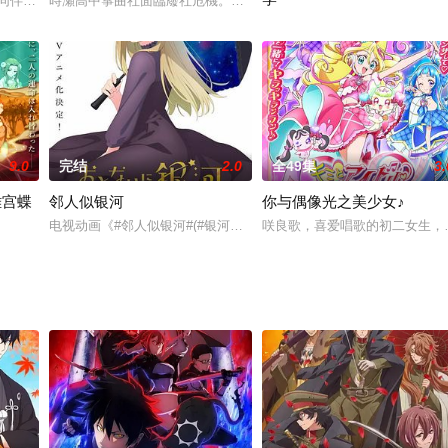
同伴！一直在相互争斗、来自5个异世界的来访者「Z/X」缔结了休战条约，人
時瀬高中箏曲社面臨廢社危機。變成孤身一人的社長身邊，突然來了
本作主要围绕日本古代民间故事
9.0
完结
2.0
全49集
3.
雏宫蝶
邻人似银河
你与偶像光之美少女♪
。组建队伍的前辈们纷纷毕业、引退，作为新世代的队伍开始进发的他们，在互
电视动画《#邻人似银河#(#银河在身旁#)》改编自“雨隐ギド”创作的
咲良歌，喜爱唱歌的初二女生，
大名门中召集了公主们聚集的宫殿——『雏宫』。 名门之一的黄家之女，美丽聪