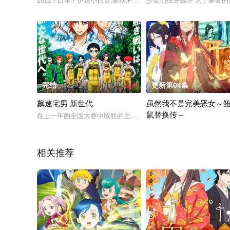
2022 / 日本 / 伊达小百合,黎狱,Payton尚未,岬奈子,青山渚
少女们投身战斗 为了重要的
完结
1.0
更新第04集
飙速宅男 新世代
虽然我不是完美恶女～
鼠替换传～
在上一年的全国大赛中取胜的主人公·小野田坂道所属的总北高中
为了培养下一任皇妃，从五
相关推荐