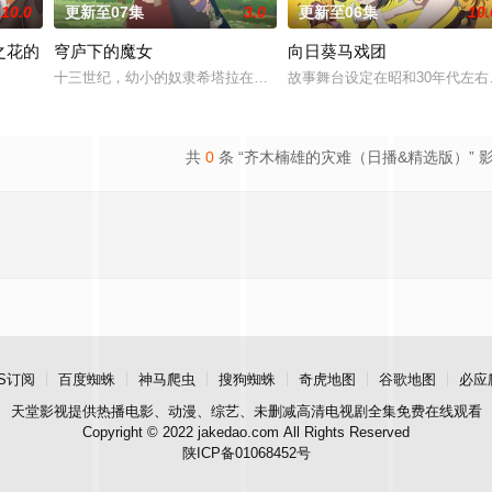
10.0
更新至07集
3.0
更新至06集
10.
之花的
穹庐下的魔女
向日葵马戏团
十三世纪，幼小的奴隶希塔拉在伊朗东部城市图斯被奴隶商委托给一
故事舞台设定在昭和30年代左
灭。人类与这些被称为“侵略种”的生物相互争夺生存空间。虽然目前人类的安全
学院的第一大小姐竟然毫无生活自理能力！友成伊月在阴错阳差之下，卷入日本
共
0
条 “齐木楠雄的灾难（日播&精选版）” 
S订阅
百度蜘蛛
神马爬虫
搜狗蜘蛛
奇虎地图
谷歌地图
必应
天堂影视
提供热播电影、动漫、综艺、未删减高清电视剧全集免费在线观看
Copyright © 2022 jakedao.com All Rights Reserved
陕ICP备01068452号