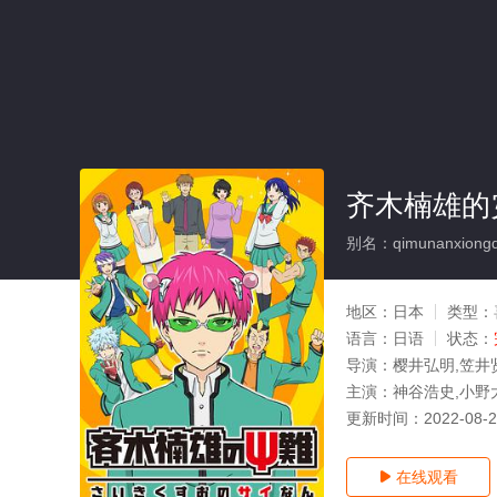
齐木楠雄的
别名：qimunanxiongde
地区：
日本
类型：
语言：
日语
状态：
导演：
樱井弘明,笠井
主演：
神谷浩史,小野
更新时间：
2022-08-
在线观看
