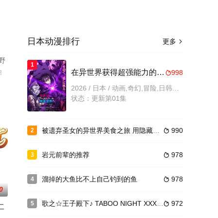
日本动漫排行
更多

野
1
由
在异世界获得超强能力的我，在现实世界照样无敌～等级提升改变人生命运～SP
998

，大
2026 / 日本 / 动画,奇幻,冒险,日韩动漫
或
状态：更新第01集
被遗弃圣女的异世界美食之旅 用隐藏技能召唤了露营车
990
2

岩元前辈的推荐
978
3

溜掉的大鱼比不上自己钓到的鱼
978
4

0
歌之☆王子殿下♪ TABOO NIGHT XXXX剧场版
972
5

二