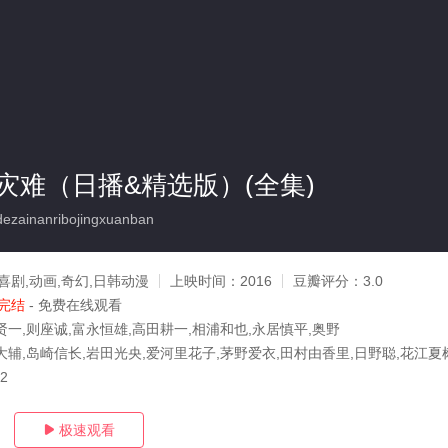
灾难（日播&精选版）(全集)
zainanribojingxuanban
喜剧,动画,奇幻,日韩动漫
上映时间：
2016
豆瓣评分：
3.0
完结
- 免费在线观看
贤一,则座诚,富永恒雄,高田耕一,相浦和也,永居慎平,奥野
大辅,岛崎信长,岩田光央,爱河里花子,茅野爱衣,田村由香里,日野聪,花江夏
22
极速观看
