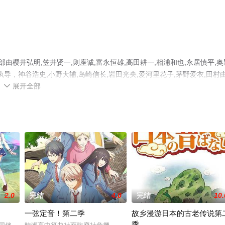
樱井弘明,笠井贤一,则座诚,富永恒雄,高田耕一,相浦和也,永居慎平,奥
执导，神谷浩史,小野大辅,岛崎信长,岩田光央,爱河里花子,茅野爱衣,田村
展开全部
谷佳正,村田太志,松冈祯丞,野岛健儿,松风雅也等演员精彩演绎的日本动漫

减完整版动漫全集就上天堂电影网，更多剧情信息可移步至豆瓣动漫、电视猫
2.0
完结
4.0
完结
10.
一弦定音！第二季
故乡漫游日本的古老传说第
季