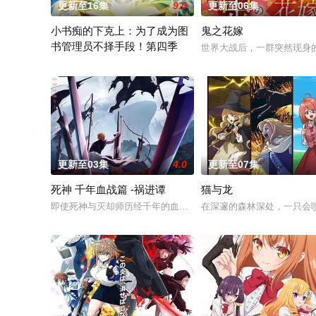
更新至16集
9.0
更新至06集
小书痴的下克上：为了成为图
鬼之花嫁
书管理员不择手段！第四季
世界大战后，一群突然现身
在现代日本生活的“本须丽乃”，在决定就职于自己所心愿的图书
更新至03集
4.0
更新至07集
死神 千年血战篇 -祸进谭
猫与龙
即使死神与灭却师历经千年的血战尽头，毁灭的未来已隐约可见──
在深邃的森林深处，一只会