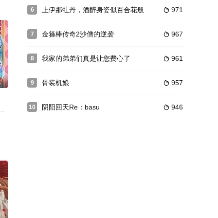
类因此回避了灭亡的危机。主人公·各
一位不良少年及其友人，緊接著還有一位古箏天才少女。各自不同的古箏之音，
上伊那牡丹，酒醉身姿似百合花般
971
6

、日本神话来讲述。每一集中有三个故事，每个故事都有其中的意义。这部动
金箍棒传奇2沙僧的逆袭
967
7

我家的弟弟们真是让您费心了
961
8

0
骨装机娘
957
9

阴阳回天Re：basu
946
10

相刺
同名漫画，预计于2023年播出。近日，该动画公布了最新的主视觉图
有一天与正在寻找传说中的救世主“偶像Q娃”的妖精噗哩伦相遇，噗哩伦的家乡
慧的玲琳，作为“殿下的蝴蝶”备受众人