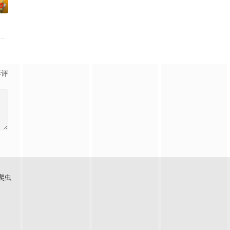
0
个学者辈出的家族进行教育。希塔拉起初试图逃跑，但她被教导了知识的重要性
右的日本，正值高度经济成长期，当时马戏团作为主要娱乐形式，已经融入了人
顶尖大财团的大小姐・此花雏子的绑架事件
影评
爬虫