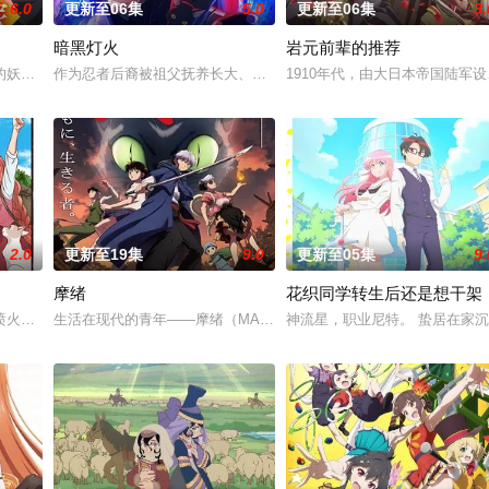
6.0
更新至06集
5.0
更新至06集
3.
暗黑灯火
岩元前辈的推荐
的妖怪帮助日本复兴，他们由此站在了权力顶端。 妖怪们偶尔会在人类里挑选“
作为忍者后裔被祖父抚养长大、拥有与动物对话能力的高中生·我妻二
1910年代，由大日本帝国陆
馆的那天去世了。想去读更多的书，抱着这样的念想的她，意识到的时候，已经
2.0
更新至19集
9.0
更新至05集
9.
摩绪
花织同学转生后还是想干架
 王族特务·零番队迎击企图侵入灵王宫的友哈巴赫。 然而，灭却师之王及其亲
喷火的龙，与一群能操纵魔法的猫咪一同生活着。这只在出生前便失去亲生父母
生活在现代的青年——摩绪（MAO）。因"诅咒"而存活了 900 年
神流星，职业尼特。 蛰居在家