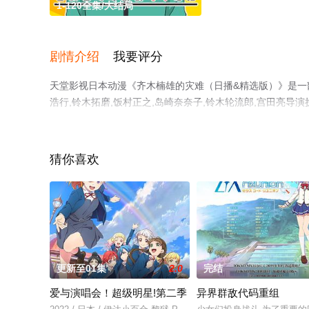
1-120全集/大结局
剧情介绍
我要评分
天堂影视日本动漫《齐木楠雄的灾难（日播&精选版）》是一部由
浩行,铃木拓磨,饭村正之,岛崎奈奈子,铃木轮流郎,宫田亮导演
香里,日野聪,花江夏树,森久保祥太郎,前野智昭,内田真礼,细
结局剧情已揭晓（1-120全集），手机免费观看高清无删
剧情网等平台了解。
猜你喜欢
更新至01集
2.0
完结
爱与演唱会！超级明星!第二季
异界群敌代码重组