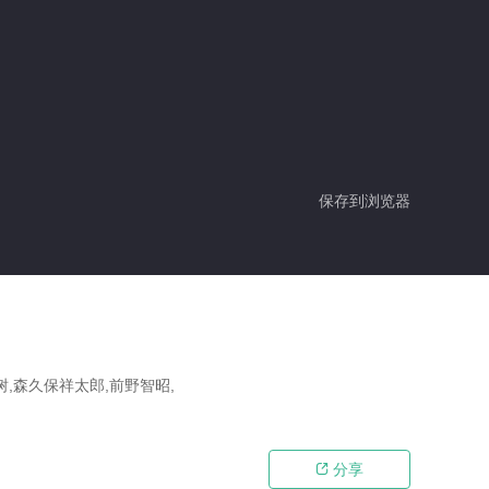
保存到浏览器
树,森久保祥太郎,前野智昭,
分享
