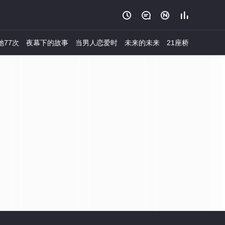




她77次
夜幕下的故事
当男人恋爱时
未来的未来
21座桥