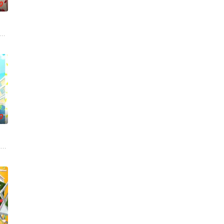
0
新娘”，被选上的人会获得无上的荣耀，
郎，某日在森林中遇见了受伤倒地的黑猫·罗睺。看似普通的黑猫罗睺，其真实
军设立的学校——陆军栖凤中学。这是一个为获取可用于军事的超常力量而收集、
拥有
0
的龙，被一只偶然相遇的母猫抚养长大。对
的神秘阴阳师。生活在令和时代的女中学生黄叶菜花
沉迷游戏度日，实际上却在某个不为人知的世界曾担任魔王！ 而此刻找上门来的