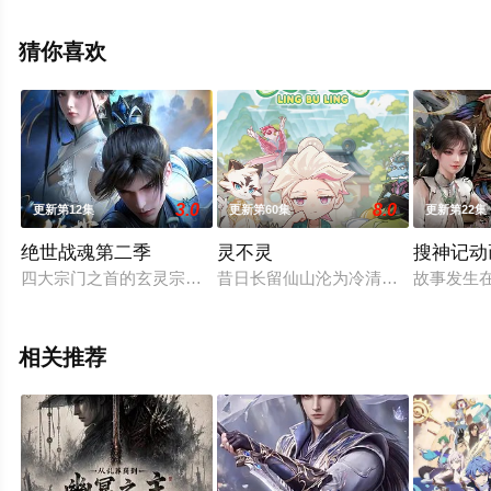
天堂电影网，更多剧情信息可移步至豆瓣动漫、电视猫或
剧情网等平台了解。
猜你喜欢
3.0
8.0
更新第12集
更新第60集
更新第22集
绝世战魂第二季
灵不灵
搜神记动
四大宗门之首的玄灵宗，多年来第一次来临水城选拔弟子，方秦
昔日长留仙山沦为冷清景区，员工静
故事发生
相关推荐