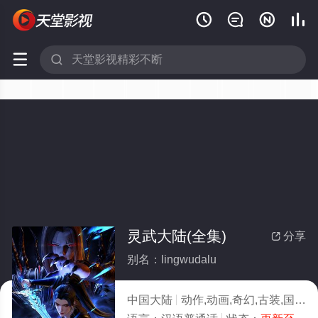






灵武大陆(全集)
分享

别名：lingwudalu
中国大陆
动作,动画,奇幻,古装,国产动漫