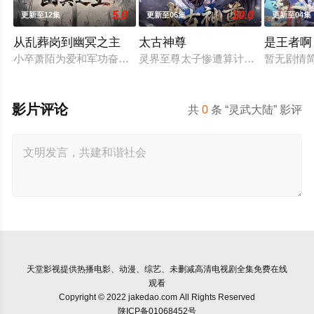
5.0
10.0
更新至12集
更新至06集
更新至04集
从乱葬岗到幽冥之主
太古神尊
是王者啊
小卒萧陌为爱和军功奋斗三年，却被恋人柳莺儿与将军之子赵昊联
灵界至尊太子惨遭算计身死，重生跌
暂无剧情
影片评论
共
0
条 “灵武大陆” 影评
天堂影视
提供热播电影、动漫、综艺、未删减高清电视剧全集免费在线
观看
Copyright © 2022 jakedao.com All Rights Reserved
陕ICP备01068452号