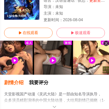
语言：
汉语普通话
状态：
更新至203集
导演：
未知
主演：
未知
1-60全集/大结局
更新时间：
2026-08-04
在线观看
极速观看


剧情介绍
我要评分
天堂影视国产动漫《灵武大陆》是一部由知名导演执导，
众多演员精彩演绎的中国大陆动漫，大结局剧情已揭晓（1-
60全集），手机免费观看高清无删减完整版动漫全集就上
