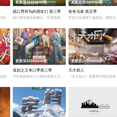
3.0
更新至20260806期
9.0
更新至20260806期
6.
脱口秀和Ta的朋友们 第三季
爸爸当家 第五季
姐姐们如何见招拆招，畅聊人生的酸甜苦辣。观察团已就位，等你一起来“当家
南洋拾光”的氛围中，打造一家独具风格特色的田园餐厅。内容场景上，除餐厅本
脱口秀顶级竞技舞台，年度热梗发源地，2026夏天准时快乐
节目立足国家三孩政策，聚焦社会
1.0
更新至20260806期
2.0
更新至20260806期
7.
喜剧之王单口季第三季
天才厨人
推团的默契配合！接下来开推团还会在推理探险的路上继续向前！在推市的舞台
最远的大陆腹地，他们只有一辆车和一车椰子们，通过在途径补给站完成挑战任
节目将延续从小人物到喜剧之王的故事，汇聚来自全国各地脱口秀俱乐
《天才厨人》是爱奇艺推出的美