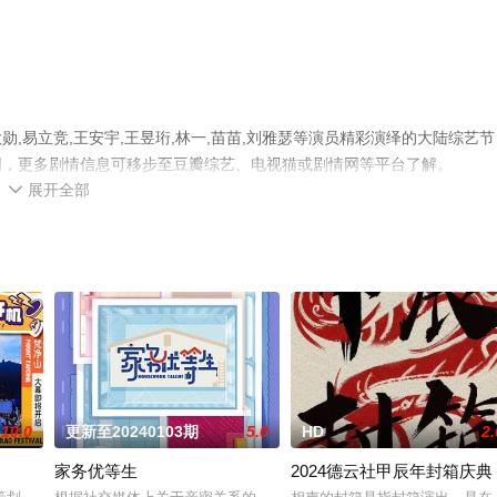
,易立竞,王安宇,王昱珩,林一,苗苗,刘雅瑟等演员精彩演绎的大陆综艺节
网，更多剧情信息可移步至豆瓣综艺、电视猫或剧情网等平台了解。
展开全部

10.0
更新至20240103期
5.0
HD
2.
家务优等生
2024德云社甲辰年封箱庆典