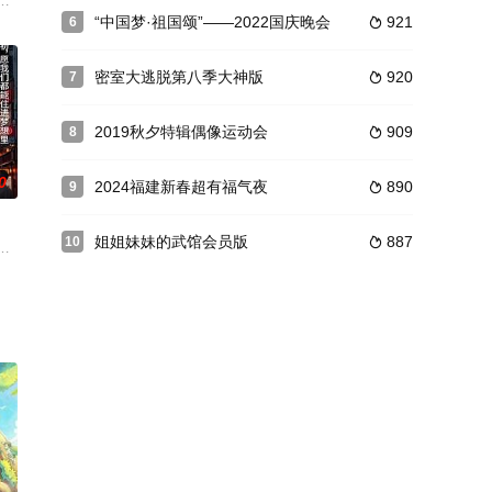
环山、重峦叠嶂的西江千户苗寨，其中半
标签迥异的亲密关系，以真实记录、生活实验、任务挑战等形式考验他们的家务
新年前的最后一次演出，因演出后要将各种道具装箱封存，歇班过年而得名。
“中国梦·祖国颂”——2022国庆晚会
921
6

密室大逃脱第八季大神版
920
7

2019秋夕特辑偶像运动会
909
8

0
2024福建新春超有福气夜
890
9

姐姐妹妹的武馆会员版
887
10

和欢笑的水上冒险之旅。一个神秘的水上乐
，据悉节目将于8月上线播出。由该剧原班人马，张新成、周雨彤、王佑硕、苏
的一档大型装修真人秀节目。《梦想改造家》第十季回归家庭、回归初心，节