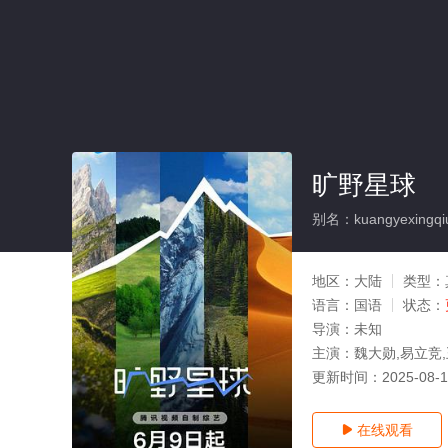
旷野星球
别名：kuangyexingqi
地区：
大陆
类型：
语言：
国语
状态：
导演：
未知
主演：
魏大勋,易立竞,
更新时间：
2025-08-
在线观看
