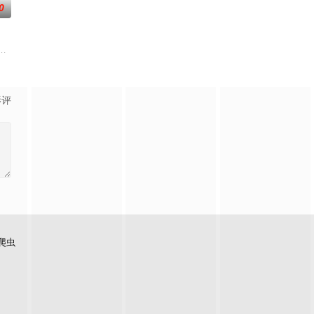
0
国音乐风情、展现各自文化底蕴，以超水
烫初心不变！将“见天地之广阔，解民生之多艰”的信念撒向更远的远方，绘
事人进入演播室，主持人和人民调解员现场为当事人排忧解难，通过节目告诉
影评
爬虫