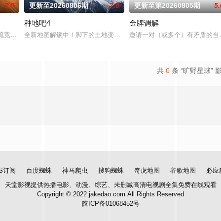
7.0
更新至20260806期
7.0
更新至第20260805期
5.
种地吧4
金牌调解
也是# 第六季暖心回归！恋综IP携“恋爱旅行季”而来，单身男女嘉
乐交流竞技节目。节目集结全球实力唱将，在每周的直播比拼中高能开唱，演绎各
全新地图解锁中！脚下的土地变了，但十个勤天那份“想把地种好”的滚
邀请一对（或多个）有矛盾的当
共
0
条 “旷野星球” 
S订阅
百度蜘蛛
神马爬虫
搜狗蜘蛛
奇虎地图
谷歌地图
必应
天堂影视
提供热播电影、动漫、综艺、未删减高清电视剧全集免费在线观看
Copyright © 2022 jakedao.com All Rights Reserved
陕ICP备01068452号