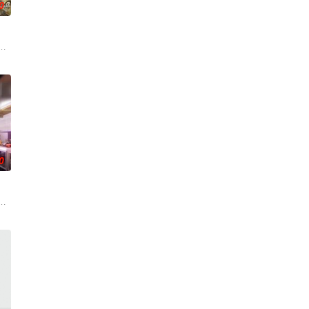
0
体外，还将设置家禽、鲜蔬、河鲜等不同
“全职爸爸”育儿现象，邀请全职照顾孩子的四位爸爸，开启一场长达100天的“
0
上上演
务，获取里程盲盒，一路向海，最终解锁终
部的优秀单口喜剧演员和漫才组合。每一位“小人物”都将带着真实感与鲜活的
食竞技类真人秀 ，由何浩楠、黄渤、吕严、马頔等人为嘉宾。