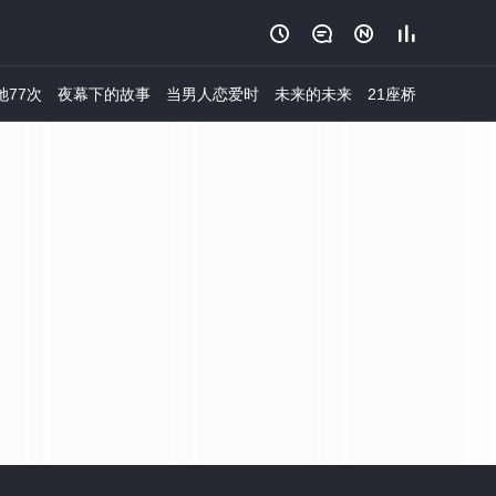




她77次
夜幕下的故事
当男人恋爱时
未来的未来
21座桥