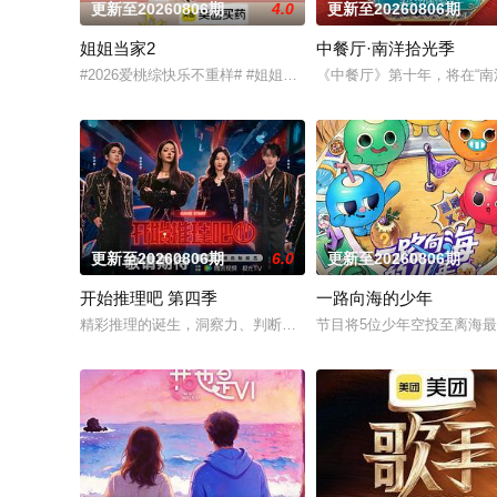
更新至20260806期
4.0
更新至20260806期
姐姐当家2
中餐厅·南洋拾光季
#2026爱桃综快乐不重样# #姐姐当家# 第二季惊喜回归，看
《中餐厅》第十年，将在“
更新至20260806期
6.0
更新至20260806期
开始推理吧 第四季
一路向海的少年
精彩推理的诞生，洞察力、判断力等是推理的关键，更少不了开
节目将5位少年空投至离海