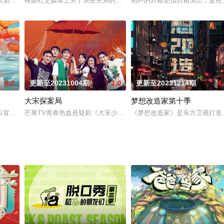
策划中心制作的七夕节晚会节目《2023七夕奇妙游》官宣，第一站来到了四面
根据社交媒体上关于亲密关系的讨论热点和社会话题，分别邀请3组
相声的封箱是指封箱演出，是在
6.0
更新至20231004期
1.0
更新至20231214期
4.
大宋探案局
梦想改造家第十季
深刻洞察在疫情开放的第一年里，重聚、相见这一最强烈的国民情绪，打造一场以
以冒险，竞技，游戏为主题的节目。八个各有特色的朋友一起踏上一场充满刺激
芒果TV青春热血悬疑剧《大宋少年志2》衍生的团综《大宋探案局》
《梦想改造家》是东方卫视打造