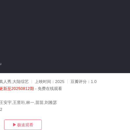
u
真人秀,大陆综艺
上映时间：
2025
豆瓣评分：
1.0
更新至20250812期
- 免费在线观看
王安宇,王昱珩,林一,苗苗,刘雅瑟
12
极速观看
