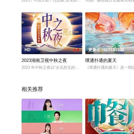
2023 / 中国大陆 / 范志毅,吴克群,靳梦佳
河南广播电视台全媒体营销
HD
1.0
更新至20231031期
2023湖南卫视中秋之夜
噗通扑通的夏天
2023 年中秋之夜以“去见想见的人”为主题。晚会主题和内容
《噗通扑通的夏天》是一档
相关推荐