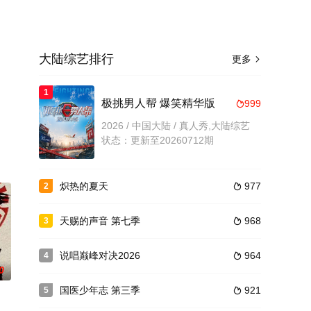
大陆综艺排行
更多

1
极挑男人帮 爆笑精华版
999

2026 / 中国大陆 / 真人秀,大陆综艺
状态：更新至20260712期
炽热的夏天
977
2

天赐的声音 第七季
968
3

说唱巅峰对决2026
964
4

0
国医少年志 第三季
921
5
