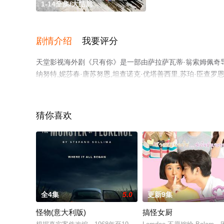
1-14全集/大结局
剧情介绍
我要评分
天堂影视海外剧《只有你》是一部由萨拉萨瓦蒂·翁索姆佩奇导演
纳努特,妮莎春·唐苏努恩,坦查诺克·优塔善西里,苏珀·臣查罗恩
布纳亚基特,肯帕莎·斯莉苏卡化,克里特坎·普拉西特潘尼等
高清无删减完整版电视剧全集就上天堂电影网，热播电视剧
解。
猜你喜欢
全4集
5.0
更新9集
怪物(意大利版)
搞怪女厨