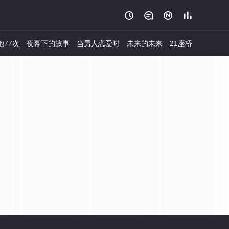




她77次
夜幕下的故事
当男人恋爱时
未来的未来
21座桥