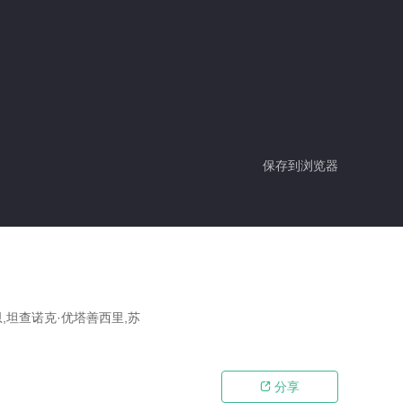
保存到浏览器
,坦查诺克·优塔善西里,苏
分享
