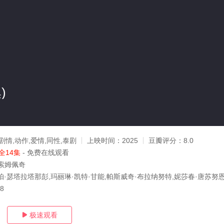
)
剧情,动作,爱情,同性,泰剧
上映时间：
2025
豆瓣评分：
8.0
全14集
- 免费在线观看
索姆佩奇
帕·瑟塔拉塔那彭,玛丽琳·凯特·甘能,帕斯威奇·布拉纳努特,妮莎春·唐苏努恩
18
极速观看
