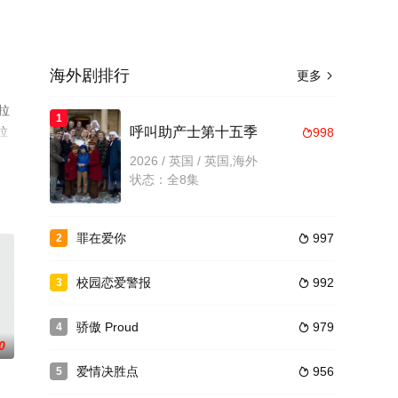
海外剧排行
更多

拉
1
拉
呼叫助产士第十五季
998

看
2026 / 英国 / 英国,海外
台了
状态：全8集
罪在爱你
997
2

校园恋爱警报
992
3

骄傲 Proud
979
4

0
爱情决胜点
956
5
