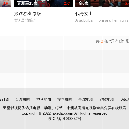
9.0
更新至13集
1.0
全6集
3.
欺诈游戏 泰版
代号女士
暂无剧情简介
A suburban mom and her high scho
共
0
条 “只有你” 
S订阅
百度蜘蛛
神马爬虫
搜狗蜘蛛
奇虎地图
谷歌地图
必应
天堂影视
提供热播电影、动漫、综艺、未删减高清电视剧全集免费在线观看
Copyright © 2022 jakedao.com All Rights Reserved
陕ICP备01068452号