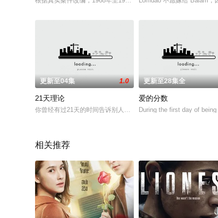
根据真实案件改编，1968年至1985年间，活跃在佛罗伦萨的连
Lomdao 不愿嫁给 Ba
更新至04集
1.0
更新至28集全
21天理论
爱的分数
你曾经有过21天的时间告诉别人你爱他们吗？根据某人暗恋的真
During the first day of bei
相关推荐