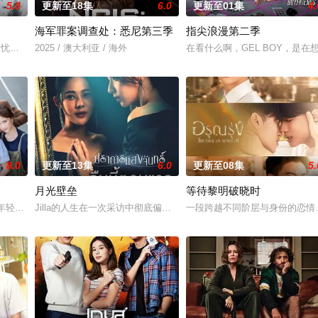
5.0
更新至18集
6.0
更新至01集
4.
海军罪案调查处：悉尼第三季
指尖浪漫第二季
thitat Narangkul。起初她激烈反对这
内忧外患愈演愈烈，未知的阴谋萦绕。
2025 / 澳大利亚 / 海外
在看什么啊，GEL BOY，是在想念彼此
8.0
更新至13集
6.0
更新至08集
5.
月光壁垒
等待黎明破晓时
逢。在两人的关系中，一方如同炽热的火焰，另一方如同让火烧得更猛的油，她
代”的年轻人，在爱情与梦想中跌跌撞撞地学习成人法则。他们以眼泪和心碎为代
Jilla的人生在一次采访中彻底偏离了轨道，她采访的对象是泰国著名房地产集
一段跨越不同阶层与身份的恋情。