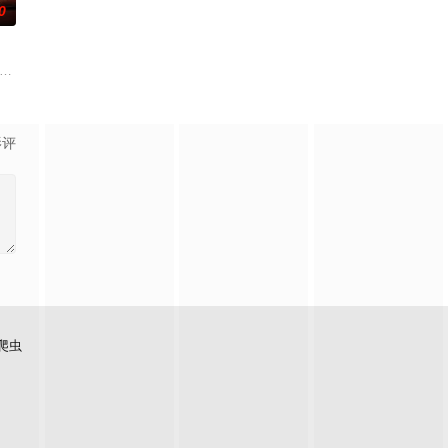
0
ol friend plot to frighten her unf
影评
爬虫