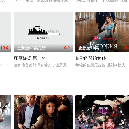
环杀手杀害了14名受害者，受害者通常是在郊外发生亲密关系的年轻情侣，该
lam，因为她从未见过，也不知道他是什么样的人。为了获得信息，她着手实施“有
2022 / 泰国 / 帕金·库姆维拉苏克,丰迪帕·瓦查拉泽固,皮佳娜·莎卡功
你有没有在等一个你遇见却无缘
10.0
更新至08集完结
6.0
更新至10集
5.
印度媒婆 第一季
伯爵的契约女仆
实故事改编
ng a teacher, Kumarika (Aom Sushar Mana
当你准备好结识有缘人，但又觉得约会软件过于肤浅，无法让你得到
年轻的伯爵尼古拉·谢列梅捷夫