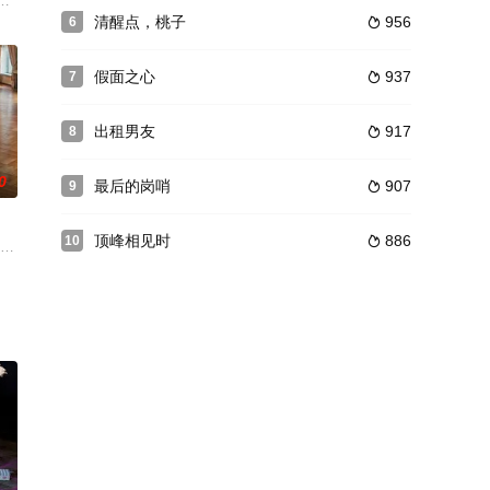
效侦察”计划，即以另一個身份
无故错过的人？《在九霄云外》讲述了蒂尔和默克之间的爱情故事。蒂乌答应
清醒点，桃子
956
6

假面之心
937
7

出租男友
917
8

0
最后的岗哨
907
9

顶峰相见时
886
10

想要的结果时，会发生什么？来认识下这群单身的千禧一代吧，他们认为是时候
（马特维·雷科夫饰）从战场归来重返上流社会，遵照母亲遗嘱，必须在一年内