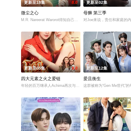
更新至18集
8.0
更新至02集
微尘之心
母狮 第三季
M.R. Nareerat Warorot得知自己被许配给父亲好友的儿子——蒙昭A
对Joe来说，责任和家庭的
更新至05集
9.0
更新至12集
四大元素之火之爱链
爱且衡生
年轻的百万继承人Achima再次与童年时期的死敌Kaprao相
这群被称为“Gen Me世