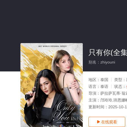
只有你(全集
别名：zhiyouni
地区：
泰国
类型：
语言：
泰语
状态：
导演：
萨拉萨瓦蒂·翁
主演：
邝玲玲,珙恩娜
更新时间：
2025-10-
在线观看
