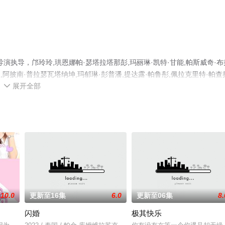
执导，邝玲玲,珙恩娜帕·瑟塔拉塔那彭,玛丽琳·凯特·甘能,帕斯威奇·布
,阿披南·普拉瑟瓦塔纳坤,玛郁琳·彭普潘,提达露·帕鲁彤,佩拉克里特·帕查
展开全部
演员精彩演绎的泰国电视剧，大结局剧情已揭晓（1-14全集），手机免费观

提前免费观看，更多剧情信息可移步至豆瓣电视剧、电视猫或剧情网等平
10.0
更新至16集
6.0
更新至06集
8.
闪婚
极其快乐