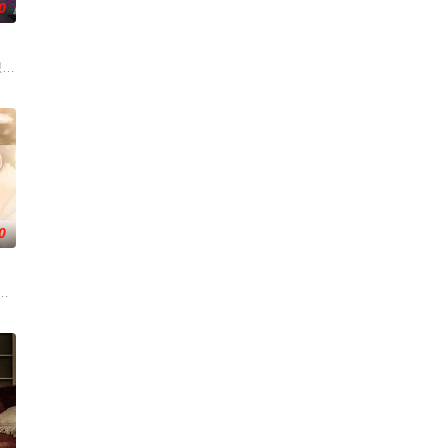
0
吗？ 当两对情侣—— ‘CHIAN（Pipe Monthapoom）’ - ‘FOU4MOD
0
价，在复杂的人际关系中摸索前行，被
团继承人Khae-arun。表面看来，Khae-arun堪
一方唯有自己的荣誉，另一方则关乎王室血统。 身为仆人的 Phob 爱上自己的