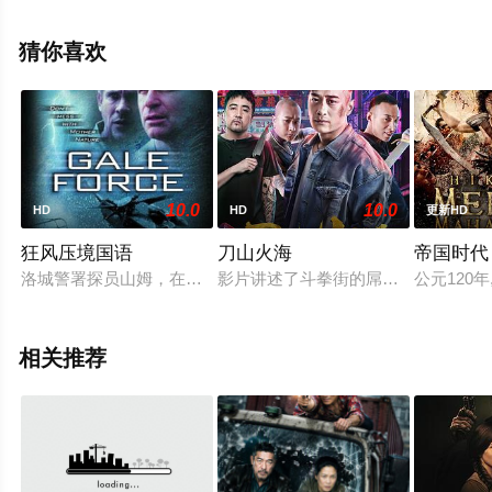
减完整版电影大全就上天堂电影网，更多剧情信息可移步
至豆瓣电影、电视猫或剧情网等平台了解。
猜你喜欢
10.0
10.0
HD
HD
更新HD
狂风压境国语
刀山火海
帝国时代
洛城警署探员山姆，在一次绑架案中因怀疑市长女儿涉案而被迫
影片讲述了斗拳街的屌丝青年莫争因年
公元120
相关推荐