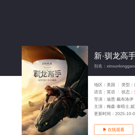
新·驯龙高
别名：xinxunlonggao
地区：
美国
类型：
语言：
英语
状态：
导演：
迪恩·戴布洛伊
主演：
梅森·泰晤士,妮
更新时间：
2025-10-
在线观看
