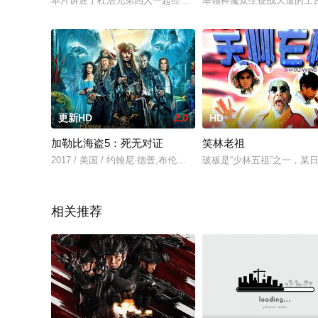
本片讲述了杜浩兄弟四人一起经商，受到邪恶势力彪爷的恶意竞
率领神魔众生征战天道的上
更新HD
2.0
HD
加勒比海盗5：死无对证
笑林老祖
2017 / 美国 / 约翰尼·德普,布伦顿·思韦茨,卡雅·斯考达里奥,杰
玻板是“少林五祖”之一，
相关推荐