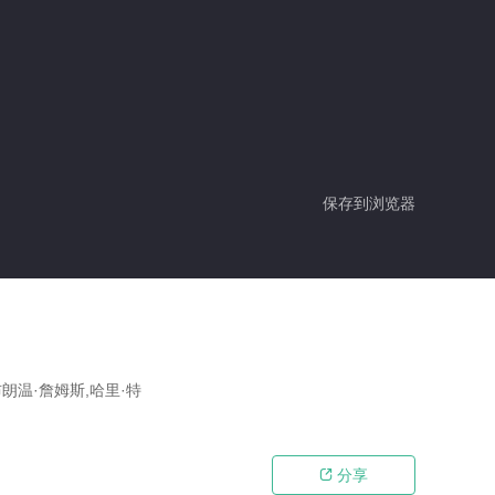
保存到浏览器
布朗温·詹姆斯,哈里·特
分享
