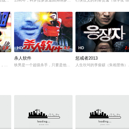
争，兄弟四人先是被彪爷离间，最后又重归于好。突出了诚信经营和邪不压正这
古战神辰南，历经万载沉睡后从雪山之巅的墓群中苏醒，神力和记忆都已封闭，
1590年，科罗拉多派遣由弗纳多?德加玛将军（Miguel Martin
行侠仗义的剑客贾逸（张学友 
2.0
HD
4.0
HD
2.
杀人软件
惩戒者2013
弗里·拉什,哈维尔·巴登,格什菲·法拉哈尼,奥兰多·布鲁姆,凯文·麦克纳利,凯拉·
某日，师傅带着他连同其他四人坐飞机去美国进行巡回表演，然而，调皮的玻板因
铁男是一个超级杀手，只要是他追杀的目标，没有人可以逃出生天，
人生坎坷的李俊硕（朱相昱饰）