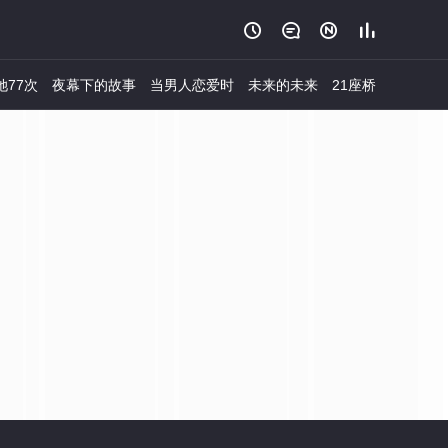




她77次
夜幕下的故事
当男人恋爱时
未来的未来
21座桥