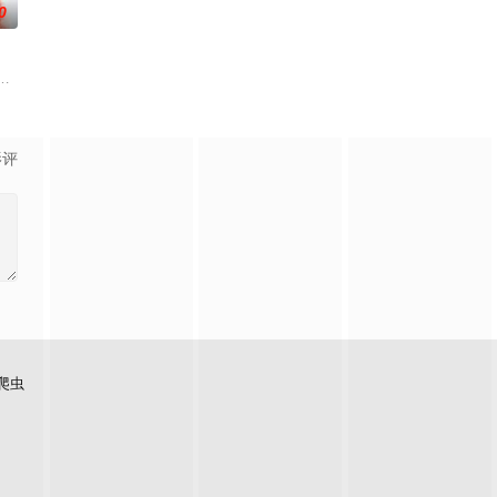
0
。途中
而他们浑然不知，这趟旅程不过是一场精心
在经历一次重大事件后，被迫加入保健品公司，实现了自我价值体验到社会存在
年轻人为主人公，以他的一段人生经历为媒介。讲述了石狮当地非物质文化遗
影评
爬虫