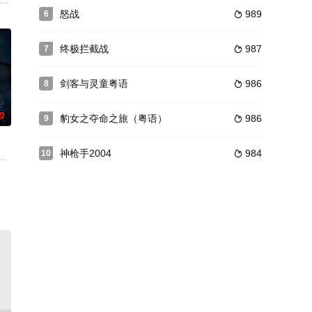
一正能
在与守墓人的一番激斗跌入断崖后，无意间
ez 饰）率领的一千人部队，进入传奇的黄金城市埃尔多拉多寻找
饰）于偶然之中得知鬼王即将祸害人间，于是前往古剑山庄，想要借山庄绝学将
怒战
989
6

终极拦截战
987
7

剑客与灵童粤语
986
8

0
豹女之夺命之旅（粤语）
986
9

神枪手2004
984
10

为做了错事而被师傅责罚面壁思过因此错
但他有个特性，只杀坏人，故有黑道清道夫之称，某次铁男去追杀一个帮会大家
出生在一个平民家庭，家里有病重的奶奶需要照顾，在所读的高中又饱受学习