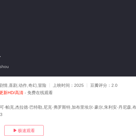
手
shou
剧情,喜剧,动作,奇幻,冒险
上映时间：
2025
豆瓣评分：
2.0
更新HD/高清
- 免费在线观看
可·帕克,杰拉德·巴特勒,尼克·弗罗斯特,加布里埃尔·豪尔,朱利安·丹尼森,
03
极速观看
