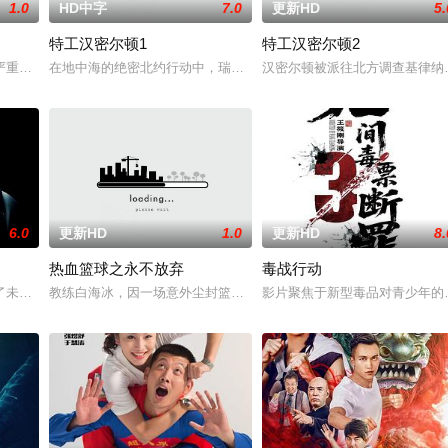
1.0
HD中字
7.0
更新HD
5.
特工汉密尔顿1
特工汉密尔顿2
战队”临危受命，精英队长陈梓静（于文文 饰）率队员金凤（卢靖姗 饰）、齐
严重后果后，陷入了自我毁灭的状态。然而，他被说服去执行他最擅长的任务—
在地中海的绝密北约行动中，瑞典攻击潜水员遇害。汉密尔顿，受害
汉密尔顿被派往北方调查基律纳
6.0
更新HD
1.0
更新HD
8.
热血篮球之永不放弃
毒战行动
被迫出手击杀黑帮一伙而暴露身份。幕后黑手向爷派杀手左轮抓住母女二人要挟
了未婚妻，但他内心仍然渴望过正常生活。一名科学家被绑架，重要信息面临泄
教练白海冰，因一场意外尘封篮球梦。为完成病危师兄的嘱托，他接手
影片聚焦于新型毒品对青少年的