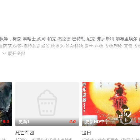
，梅森·泰晤士,妮可·帕克,杰拉德·巴特勒,尼克·弗罗斯特,加布里埃尔·
克阿瑟,彼得·塞拉菲诺威茨,纳奥米·维尔特纳,露丝·科德,安德烈埃·瓦雷,安
展开全部
威廉斯,凯特·肯尼迪,赛琳娜·琼斯,尼克·康沃尔等演员精彩演绎的美国电影，

多剧情信息可移步至豆瓣电影、电视猫或剧情网等平台了解。
9.0
更新1
4.0
更新HD中字
8.
死亡军团
追日