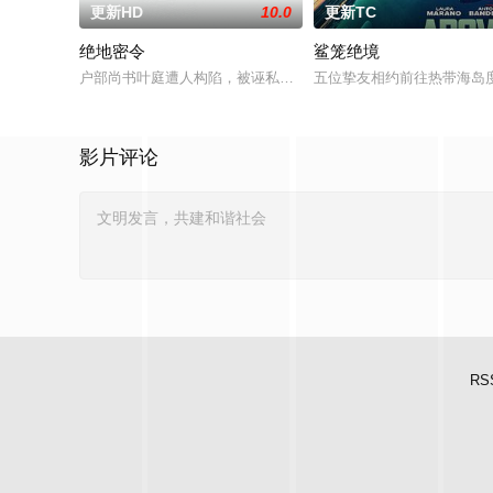
更新HD
10.0
更新TC
绝地密令
鲨笼绝境
户部尚书叶庭遭人构陷，被诬私贪国库银两，身陷囹圄在即，叶
五位挚友相约前往热带海岛
影片评论
RS