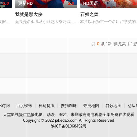
1.0
更新HD
3.0
HD国语
3.
我就是那大侠
石狮之舞
庭急召其子叶护相见。叶护心知父亲蒙冤，却无力翻案，只得冒险护送父亲逃亡
度假，计划在碧蓝海域中体验刺激的鲨鱼笼潜水，同时享受奢靡的派对狂欢。然
无畏是名孤儿从小跟赵大爷习武收废品，做事一根筋的他总被误解。
本片以石狮市一个名叫卢学英的
共
0
条 “新·驯龙高手” 
S订阅
百度蜘蛛
神马爬虫
搜狗蜘蛛
奇虎地图
谷歌地图
必应
天堂影视
提供热播电影、动漫、综艺、未删减高清电视剧全集免费在线观看
Copyright © 2022 jakedao.com All Rights Reserved
陕ICP备01068452号