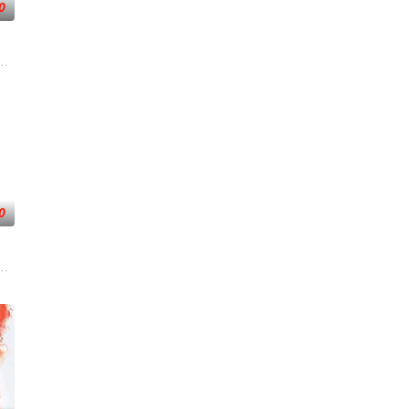
0
—前往波兰找回一个掌握重要信息的瑞典商
者的老友，前往法国土伦军事基地展开调查。他与克里斯汀伪装身份，深入追查
太空项目的间谍行为，同时发现有人从瑞典窃取秘密武器材料。他被调至布鲁
0
并引出
露风险。汉密尔顿决定返回未婚妻身边，并
一支被嘲为“无胜利队”的业余球队。当一群问题少年遇上背负阴影的教练，他
危害，对社会秩序的破坏为主题，旨在通过电影让观众意识到毒品的可怕，着