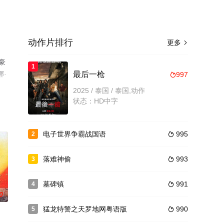
动作片排行
更多

豪
1
娜·
最后一枪
997

手
2025 / 泰国 / 泰国,动作
状态：HD中字
电子世界争霸战国语
995
2

落难神偷
993
3

墓碑镇
991
4

0
猛龙特警之天罗地网粤语版
990
5
