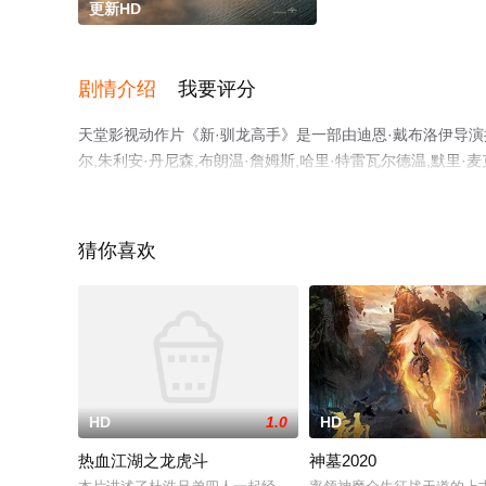
更新HD
剧情介绍
我要评分
天堂影视动作片《新·驯龙高手》是一部由迪恩·戴布洛伊导演执导
尔,朱利安·丹尼森,布朗温·詹姆斯,哈里·特雷瓦尔德温,默里·麦
里昂·布洛菲,马库斯·奥尼卢德,皮特·塞尔伍德,丹尼尔-约翰·
机免费观看高清无删减完整版电影大全就上天堂电影网，更
猜你喜欢
HD
1.0
HD
热血江湖之龙虎斗
神墓2020