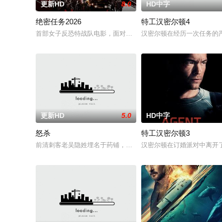
更新HD
8.0
HD中字
绝密任务2026
特工汉密尔顿4
首部女子反恐特战队电影，面对恐怖主义恶势力，“最飒女子反恐特
汉密尔顿在经历一次任务的
更新HD
5.0
HD中字
怒杀
特工汉密尔顿3
前清刺客老吴隐姓埋名于药铺，却为守护单亲母女小茜和依依，
汉密尔顿在订婚派对中离开