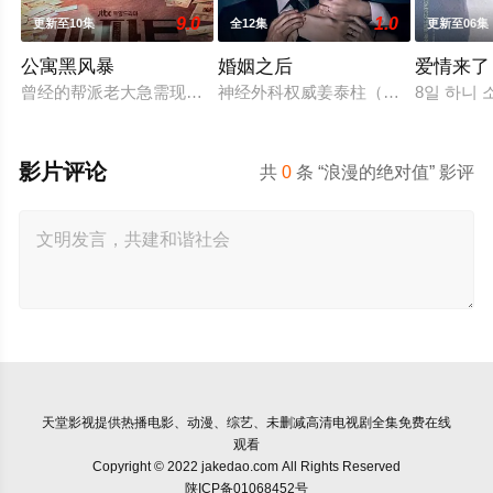
9.0
1.0
更新至10集
全12集
更新至06集
公寓黑风暴
婚姻之后
爱情来了
曾经的帮派老大急需现金，于是和有志成为律师的同伴合作，打
神经外科权威姜泰柱（南宫珉 饰）因
8일 하니 
影片评论
共
0
条 “浪漫的绝对值” 影评
天堂影视
提供热播电影、动漫、综艺、未删减高清电视剧全集免费在线
观看
Copyright © 2022 jakedao.com All Rights Reserved
陕ICP备01068452号