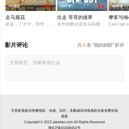
10.0
2.0
HD国语
HD中字
HD中字
走马观花
出走 哥哥的彼界
摩挲与倾
新波，丁大宁，郭华，程一木他们毕业于同一所大学。他们和很
本作的舞台是音乐和舞蹈融入生活的
Can't get 
影片评论
共
0
条 “我的妈耶” 影评
天堂影视
提供热播电影、动漫、综艺、未删减高清电视剧全集免费在线
观看
Copyright © 2022 jakedao.com All Rights Reserved
陕ICP备01068452号