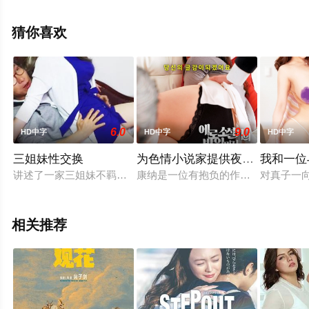
费观看高清无删减完整版电影大全就上天堂电影网，更多
剧情信息可移步至豆瓣电影、电视猫或剧情网等平台了
猜你喜欢
解。
6.0
9.0
HD中字
HD中字
HD中字
三姐妹性交换
为色情小说家提供夜间服务的妻
我和一位
讲述了一家三姐妹不羁于各自男人之爱，互相勾搭对方男友偷吃的故
康纳是一位有抱负的作家。她的丈夫
对真子一
相关推荐