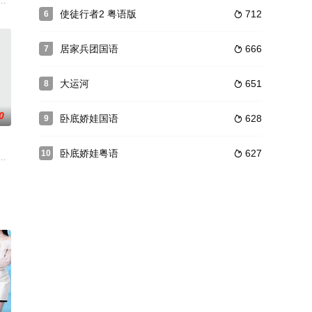
成因究竟係乜？人與人之間嘅疏離、冷漠、無視，一一成為幫兇！世界每一個
使徒行者2 粤语版
712
6

居家兵团国语
666
7

大运河
651
8

0
卧底娇娃国语
628
9

卧底娇娃粤语
627
10

为敌人。这时芬家中的杂货店因为业主林
立文姚嘉妮樊亦敏