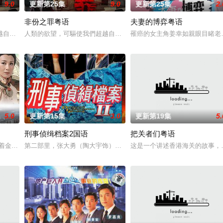
9.0
更新第25集
9.0
更新第25集
2.
非份之罪粤语
夫妻的博弈粤语
愛．回家之開心速遞》，「過往的處境劇都是以家庭為主，今次當然不例外啦。
越自我，然而，當欲望失控，過份貪圖金錢與權勢、追求不屬於自己的愛，非份
人類的欲望，可驅使我們超越自我，然而，當欲望失控，過份貪圖金
罹癌的女主角姜幸如親眼目睹老
5.0
更新第15集
3.0
更新第19集
5.
刑事侦缉档案2国语
把关者们粤语
兩人狠下毒手。坎坷的她竟然「死而復生」，奇迹地回到五年前⋯獲得「重生」
含着金汤匙出生的千金小姐，却因为父亲的去世而失去了所有，于是，她和哥哥向
第二部里，张大勇（陶大宇饰）与李忠义这对默契排档继续与狡猾凶
这是一个讲述香港海关的故事，透