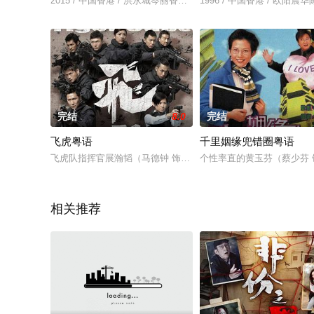
2015 / 中国香港 / 洪永城岑丽香单立文陈炜
1996 / 中国香港 / 欧阳
完结
8.0
完结
飞虎粤语
千里姻缘兜错圈粤语
飞虎队指挥官展瀚韬（马德钟 饰）有“魔鬼教练”之称，他对下属
个性率直的黄玉芬（蔡少芬
相关推荐