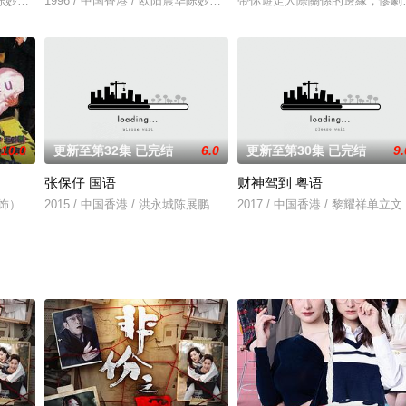
震华陈妙瑛郭晋安徐濠萦
1996 / 中国香港 / 欧阳震华陈妙瑛郭晋安徐濠萦
帶你遊走人際關係的邊緣，慘劇
10.0
更新至第32集 已完结
6.0
更新至第30集 已完结
9.
张保仔 国语
财神驾到 粤语
要求异常严格。狙击手庄卓源（梁烈唯 饰）与他配合默契，形成了红白脸组合。
 饰）在公司的权利斗争中惨被上司乐文（钱嘉乐 饰）陷害而降职，芬自此视之
2015 / 中国香港 / 洪永城陈展鹏陈凯琳傅嘉莉
2017 / 中国香港 / 黎耀祥单