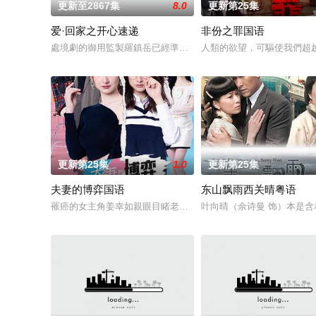
更新至2867集
8.0
更新第25集
爱·回家之开心速递
非份之罪国语
處境劇的御用監製羅鎮岳已經準備開拍新一套處境劇，暫定叫《
人類的欲望，可驅使我們超
更新第25集
1.0
更新第25集
夫妻的博弈国语
东山飘雨西关晴粤语
罹癌的女主角姜幸如親眼目睹老公和她唯一的閨蜜的姦情，慘遭
叶向晴（佘诗曼 饰）本是