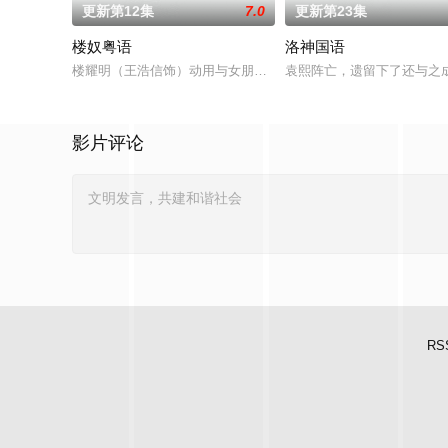
更新第12集
7.0
更新第23集
楼奴粤语
洛神国语
楼耀明（王浩信饰）动用与女朋友多年的积蓄置业结婚，谁料女
袁熙阵亡，遗留下了还与之
影片评论
RS