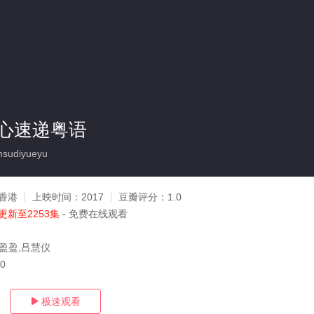
心速递粤语
nsudiyueyu
香港
上映时间：
2017
豆瓣评分：
1.0
更新至2253集
- 免费在线观看
汤盈盈,吕慧仪
10
极速观看
