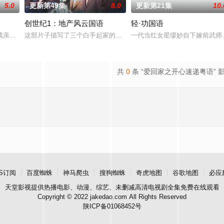
5.0
更新第49集
8.0
更新第21集
10.
创世纪1：地产风云国语
轻·功国语
友提出分手，又私自将单位租给钢琴教师蔡坚菁（李施嬅饰），刚失恋的耀明好
成亲的甄宓（蔡少芬 饰），意外为曹植（马浚伟 饰）救于曹丕（陈豪 饰）的
这部片子描写了三个白手起家的好兄弟的创业故事和其中的恩怨情仇。
一代当红女星缪妙自下嫁前武师
共
0
条 “爱回家之开心速递粤语” 
S订阅
百度蜘蛛
神马爬虫
搜狗蜘蛛
奇虎地图
谷歌地图
必应
天堂影视
提供热播电影、动漫、综艺、未删减高清电视剧全集免费在线观看
Copyright © 2022 jakedao.com All Rights Reserved
陕ICP备01068452号