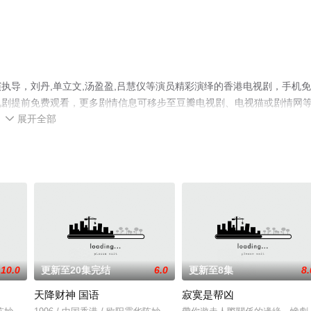
执导，刘丹,单立文,汤盈盈,吕慧仪等演员精彩演绎的香港电视剧，手机
视剧提前免费观看，更多剧情信息可移步至豆瓣电视剧、电视猫或剧情网
展开全部

10.0
更新至20集完结
6.0
更新至8集
8.
天降财神 国语
寂寞是帮凶