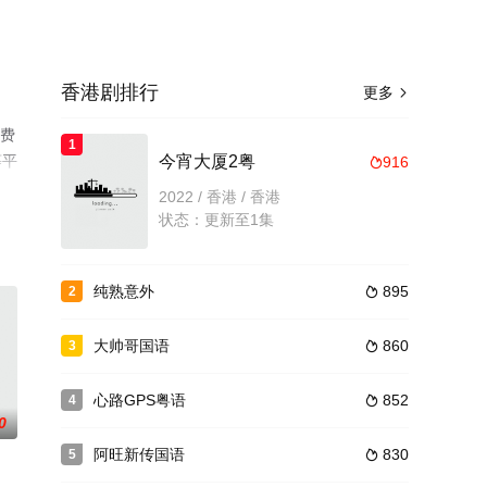
香港剧排行
更多

免费
1
等平
今宵大厦2粤
916

2022 / 香港 / 香港
状态：更新至1集
纯熟意外
895
2

大帅哥国语
860
3

心路GPS粤语
852
4

0
阿旺新传国语
830
5
