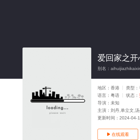
爱回家之开
别名：aihuijiazhikaixi
地区：
香港
类型：
语言：
粤语
状态：
导演：
未知
主演：
刘丹,单立文,
更新时间：
2024-04-
在线观看
