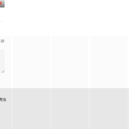
0
景不常
剑下。甄宓是出了名的才貌双全，更被誉
荣添（罗嘉良 饰）、志强（郭晋安 饰）和文彪（陈锦鸿 饰）是三个一起长
洪十一便息影，过着相夫教子的平凡生活，一对儿女翊岚、翊风长大后各自组
影评
爬虫