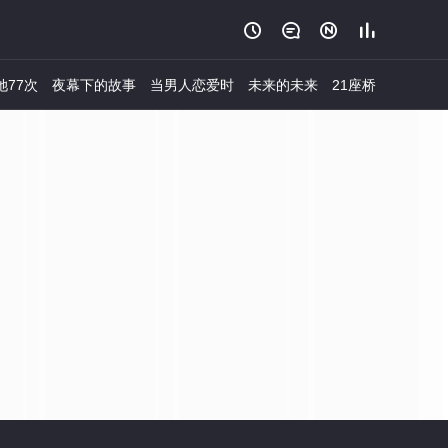




她77次
夜幕下的故事
当男人恋爱时
未来的未来
21座桥