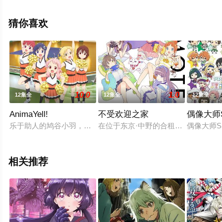
上天堂电影网，更多剧情信息可移步至豆瓣动漫、电视猫
或剧情网等平台了解。
猜你喜欢
10.0
1.0
12集全
12集全
12集全
AnimaYell!
不受欢迎之家
偶像大师S
乐于助人的鸠谷小羽，在初中即将毕业时了解到了啦啦队活动并
在位于东京·中野的合租房中共同生活
偶像大师S
相关推荐