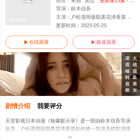
语言：
未知
状态：
更新第13集
- 免费在线观看
导演：
鈴木信吾
主演：
户松遥明坂聪美花泽香菜鈴村健一
更新第13集
更新时间：
2025-05-25
在线观看
极速观看


剧情介绍
我要评分
天堂影视日本动漫《核爆默示录》是一部由鈴木信吾导演
执导，户松遥明坂聪美花泽香菜鈴村健一等演员精彩演绎
的日本动漫，手机免费观看高清无删减完整版动漫全集就
