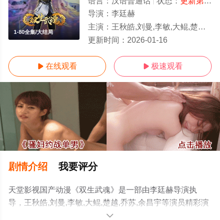
语言：
汉语普通话
状态：
更新第60集
导演：
李廷赫
主演：
王秋皓,刘曼,李敏,大鲲,楚越,乔苏,余昌宇
1-80全集/大结局
更新时间：
2026-01-16
在线观看
极速观看


剧情介绍
我要评分
天堂影视国产动漫《双生武魂》是一部由李廷赫导演执
导，王秋皓,刘曼,李敏,大鲲,楚越,乔苏,余昌宇等演员精彩演
绎的中国大陆动漫，大结局剧情已揭晓（1-80全集），手
