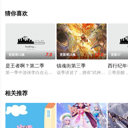
机免费观看高清无删减完整版动漫全集就上天堂电影网，
更多剧情信息可移步至豆瓣动漫、电视猫或剧情网等平台
猜你喜欢
了解。
7.0
10.0
更新第13集
更新第16集
更新37
是王者啊？第二季
镇魂街第三季
西行纪年
第一季中游侠李白在云中长城亲眼见证了守卫军们的故事，目睹
该季讲述了，拥有“武神躯”的少年镇
三尊苏醒
相关推荐