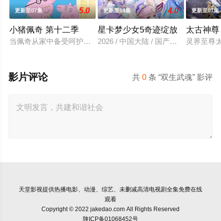
5.0
4.0
更新至07集
更新至14集
更新至07集
小猪佩奇 第十二季
星卡梦少女5奇迹绽放
太古神尊
当佩奇从家中备受呵护的"小妹妹"一跃成为肩负责任的"大姐姐"
2026 / 中国大陆 / 国产动漫
灵界至尊
影片评论
共
0
条 “双生武魂” 影评
天堂影视
提供热播电影、动漫、综艺、未删减高清电视剧全集免费在线
观看
Copyright © 2022 jakedao.com All Rights Reserved
陕ICP备01068452号