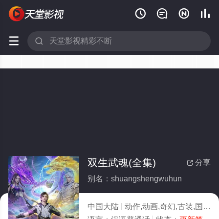






双生武魂(全集)
分享

别名：shuangshengwuhun
中国大陆
动作,动画,奇幻,古装,国产动漫