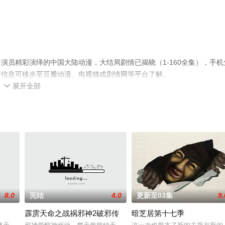
演员精彩演绎的中国大陆动漫，大结局剧情已揭晓（1-160全集），手机
情信息可移步至豆瓣动漫、电视猫或剧情网等平台了解。
展开全部

8.0
完结
4.0
更新至03集
9.
霹雳天命之战祸邪神2破邪传
暗芝居第十七季