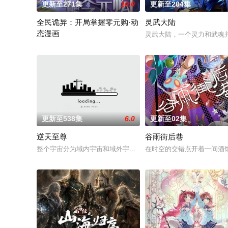
更新至271集
10.0
更新至204集
全民诡异：开局掌握零元购·动
灵武大陆
态漫画
灵武大陆，一个灵力和武魂
诡异末世降临，男主角陈木携万亿诡币重生，开局直接化身天使
更新至538集
6.0
更新至02集
逆天至尊
谷雨街后巷
整个宇宙分为域内宇宙和域外宇宙，两个宇宙彼此为敌，域外宇
在时空的交错点开着一间酒馆