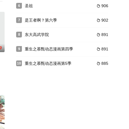
同乘一
终于幡然醒悟，决心向两家复仇，夺回属于
行。武林动乱不止，八部众群起进攻，御天者号令众人侵略神州。云海仙门、德
恐怖演出，充满了令人脊背发凉的故事。负责演唱片尾主题曲的二人歌谣组合“
圣祖
906
6

是王者啊？第六季
902
7

东大高武学院
891
8

0
重生之慕甄动态漫画第四季
891
9

重生之慕甄动态漫画第5季
885
10

触发神秘古剑的力量…… 三百年后，天武
司出品的中国3D武侠动画《秦时明月》系列（故事背景取自秦始皇统一六国