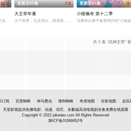
10.0
更新至85集
7.0
更新至03集
5.
大主宰年番
小猪佩奇 第十二季
异境滋生侵蚀神魂、扰乱秩序的暗紫色暗力；天地遴选十二山海神兽为十二秩序
打造『花仙子』全新动画 新作将继承经典、结合潮流、呈现崭新的花仙子世界
大千世界，北灵境出，踏灵路，伐罗天，剑斩诛邪永定乾坤，万道争锋
当佩奇从家中备受呵护的"小妹妹
共
0
条 “武神主宰” 
S订阅
百度蜘蛛
神马爬虫
搜狗蜘蛛
奇虎地图
谷歌地图
必应
天堂影视
提供热播电影、动漫、综艺、未删减高清电视剧全集免费在线观看
Copyright © 2022 jakedao.com All Rights Reserved
陕ICP备01068452号