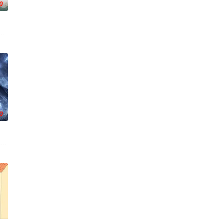
0
武魂沉寂、灵海枯竭，自此沦为家族废物，
天运大陆南云帝国有名的“废物牧云”身上觉醒。牧云初醒，就受到了学生妙仙
州，与老友佛印（一心想将苏东坡渡入佛门）、辽国女粉丝耶律云（原型为高
种诡异
0
凡间位
欢迎光临“谷雨街后巷”。 在这有着
水般吞噬大地……缔默完成了命运的蜕变——她不再是被守护的少女，而是手持
游戏降临现实，世界规则颠覆，人类进入全民转职时代。 机遇之下暗流汹涌，