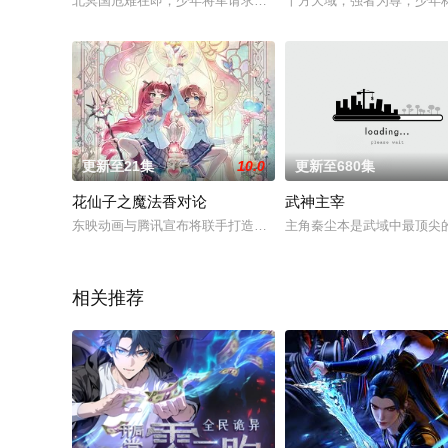
北冥国危难在即，少年将军请求出征。此次出征凶险异常，生死
十方天域，强者为尊，少年
更新至21集
10.0
更新至680集
花仙子之魔法香对论
武神主宰
东映动画与腾讯宣布将联手打造『花仙子』全新动画 新作将继承
主角秦尘本是武域中最顶尖
相关推荐