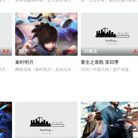
未卜，为保家族血脉，出征前祖母为少年娶妻。五年后少年将军凯旋而归。和他
林天被未婚妻萧韵联合莫家长子莫森骗光了家产，还被推下悬崖。侥幸未死的他
邪神觉醒神州动，梵天救世纳天命，心在人间莫言悔，神愆御命帝龙
这一次也带来了新的主题与新的
8.0
完结
10.0
20集全
2.
秦时明月
重生之慕甄 第四季
经典、结合潮流、呈现崭新的花仙子世界。
的天才强者，却遭歹人暗算，陨落大陆禁地死亡峡谷。必死无疑的秦尘，却意外
网络动画《秦时明月》是由沈乐平执导、杭州玄机科技信息技术有限公
2020 / 中国大陆 / 国产动漫