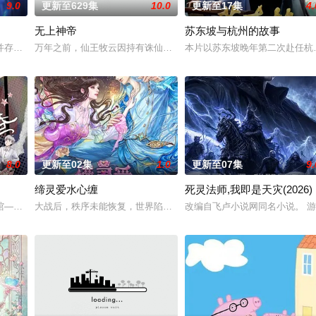
9.0
更新至629集
10.0
更新至17集
4.
无上神帝
苏东坡与杭州的故事
并存的世界，灵修一念动山河，武者徒手撕天地。星辰镇昔日天才辰天，十岁后
万年之前，仙王牧云因持有诛仙图而遭人暗算，残魂沉睡万年之后，在
本片以苏东坡晚年第二次赴任杭
投资人，当其他人为了几块冥币大打出手时，陈木早已开启了大撒币模式买下各
8.0
更新至02集
1.0
更新至07集
9.
缔灵爱水心缠
死灵法师,我即是天灾(2026)
宙由天魔统治，域内宇宙分为神界，仙界，凡间。在宇宙中，像天罚大陆这样的
——谷雨街后巷。 无论城市的角落，还是繁星坠落的荒漠， 穿过现实的迷宫，
大战后，秩序未能恢复，世界陷入混乱。混沌从深渊崛起，黑暗如潮
改编自飞卢小说网同名小说。 