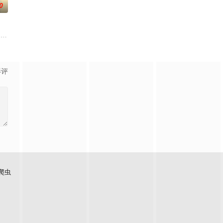
0
祀神，
。
吾为主率! 天蚕土豆内容监制，爱奇艺全网独播。
"一跃成为肩负责任的"大姐姐"，而乔治从集万千宠爱于一身的&q
影评
爬虫