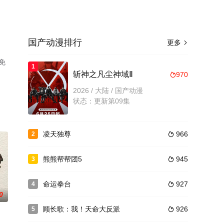
国产动漫排行
更多

免
1
斩神之凡尘神域Ⅱ
970

2026 / 大陆 / 国产动漫
状态：更新第09集
凌天独尊
966
2

熊熊帮帮团5
945
3

命运拳台
927
4

0
顾长歌：我！天命大反派
926
5
