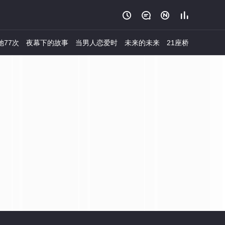




她77次
夜幕下的故事
当男人恋爱时
未来的未来
21座桥