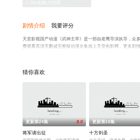
1-160全集/大结局
剧情介绍
我要评分
天堂影视国产动漫《武神主宰》是一部由老鹰导演执导，众多
费观看高清无删减完整版动漫全集就上天堂电影网，更多剧
猜你喜欢
更新第24集
8.0
更新第18集
将军请出征
十方剑圣