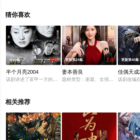
费观看高清无删减完整版电视剧全集就上天堂电影网，热
播电视剧提前免费观看，更多剧情信息可移步至豆瓣电视
猜你喜欢
剧、电视猫或剧情网等平台了解。
6.0
1.0
全20集
更新第24集
更新第40集
半个月亮2004
妻本善良
佳偶天成2
该剧讲述了富甲一方的王鲁宁（陈宝国饰）因走私文物发家，为
题材类型：家庭、女强、悬疑、豪门项
该剧改编
相关推荐