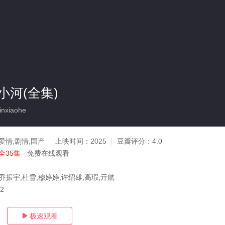
小河(全集)
nxiaohe
爱情,剧情,国产
上映时间：
2025
豆瓣评分：
4.0
全35集
- 免费在线观看
乔振宇,杜雪,穆婷婷,许绍雄,高瑕,亓航
02
极速观看
