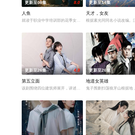
更新至08集
8.0
更新至14集
人鱼
天才，女友
就读于职业中学培训部的花季女生苏琳（黄杨钿甜 饰），虽自小
根据素光同同名小说改编。
更新至26集
4.0
更新至26集
第五立面
地道女英雄
该剧围绕四位建筑师展开，讲述了他们在中意合作项目中面对专
鬼子围剿扫荡狼牙山根据地