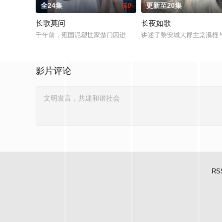
全24集
6.0
更新至20集
长歌莫问
长夜如歌
千年前，雍国泥塑世家楚门因进贡的“十二生肖”离奇流血炸裂，
讲述了黎安城大郡主棠溪槿
影片评论
RS