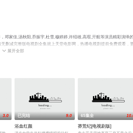
家佳,汤秋阳,乔振宇,杜雪,穆婷婷,许绍雄,高瑕,亓航等演员精彩演绎
清无删减完整版电视剧全集就上天堂电影网，热播电视剧提前免费观看，
展开全部
解。

3.0
已完结
9.0
65集全
10.
浴血红颜
莽荒纪[电视剧版]