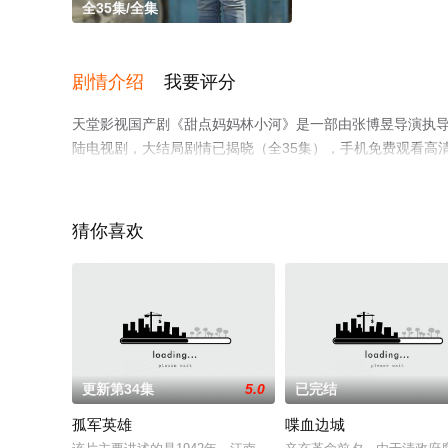
全35集/全集
剧情介绍
我要评分
天堂影视国产剧《甜点妈妈林小河》是一部由张博昱导演执导，邓
陆电视剧，大结局剧情已揭晓（全35集），手机免费观看高
多剧情信息可移步至豆瓣电视剧、电视猫或剧情网等平台了
猜你喜欢
更新第34集
5.0
已完结
孤军英雄
喋血边城