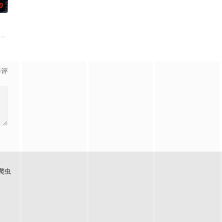
0
瞬间
的爱情故事。通过剧中主人公在成长的道路
圆（姜贞羽 饰）因意外踏入玄机界，继而卷入虎云国内乱的漩涡，身陷重重
刑侦支队在无普及监控、无DNA鉴定技术的支持下，通过摸排、勘查等传统刑侦
影评
爬虫