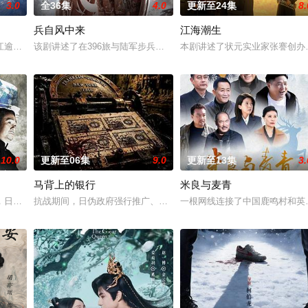
3.0
全36集
4.0
更新至24集
8.
兵自风中来
江海潮生
被父母忽视，在艰苦环境中长大，但她始终刻苦学习，憧憬未来。为此，苏琳苦
江逾白长大以后，林知夏忽然对他说：“江逾白，我喜欢你，哲学和生物学意义上
该剧讲述了在396旅与陆军步兵学院联合举办的小型军事演习中，郭
本剧讲述了状元实业家张謇创办
10.0
更新至06集
9.0
更新至13集
3.
马背上的银行
米良与麦青
业挑战与境外竞争，通过创新实践实现本土设计理念突破的故事。
，日军大队长野田天一、中队长三木武夫等带兵参加围剿。冀中军区损失惨重，
抗战期间，日伪政府强行推广、使用由“中国准备银行”发行的伪钞货
一根网线连接了中国鹿鸣村和英