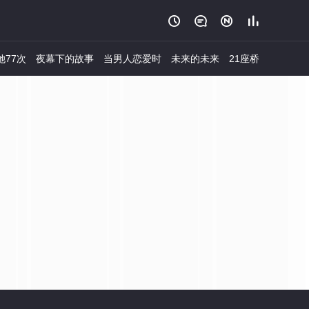




她77次
夜幕下的故事
当男人恋爱时
未来的未来
21座桥