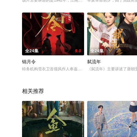
该片主要讲述的是1942年，江南新四军与旧、日伪进行着残酷的
辛亥革命前夕，由于清政府
全24集
9.0
全24集
锦月令
弑流年
特务机构雪衣卫首领风作人奉嘉帝之命，潜入定远侯府寻找前朝
《弑流年》主要讲述了唐朝
相关推荐