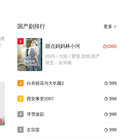
国产剧排行
更多

的大
1
更
甜点妈妈林小河
1000

2025 / 大陆 / 爱情,剧情,国产
状态：全35集
白衣校花与大长腿2
999
2

西安事变2007
998
3

寻雪迷踪
998
4

0
左宗棠
998
5
