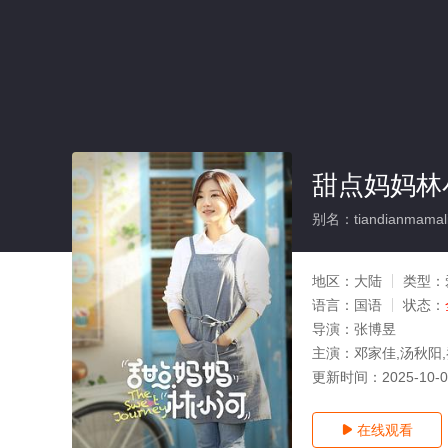
甜点妈妈林
别名：tiandianmamali
地区：
大陆
类型：
语言：
国语
状态：
导演：
张博昱
主演：
邓家佳,汤秋阳,
更新时间：
2025-10-
在线观看
