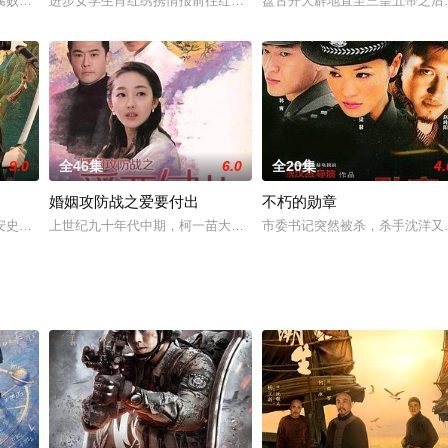
战斗，国民党军队环伺左右。国民党将军郝俊杰（李雪健 饰）预料到数年后国
腐败无能，社会剧烈动荡，湘西人民更是处于水深火热之中。清兵侯三因偷窃被
进步女学生肖红绣携情报前往红军游击区，途中被保安团团长方兆猛
盘古开天辟地直至三皇五帝之后
9.0
全46集
6.0
全20集
4.
婚姻攻防战之爱要付出
不朽的勋章
太子，意图斩草除根。然而在这个过程中，凤作人却发现嘉帝的背后有人正在布
安史之乱时期一段快意恩仇、相爱相杀的故事。一个复仇心切不择手段的女子，
上世纪九十年代中期，柯一苗大学毕业后，放弃大城市优越的工作，
市委书记突然被杀，杀手沈洋又