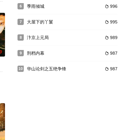
共
绑到道台府受罚，突然拉他的马惊了，眼看
抓捕，又与其子方跃光产生纠葛。肖红绣借方氏父子的矛盾将情报送达，又设法
，华夏大地诞生夏朝，在夏的疆域内，有一个叫做纪氏的古老家族，领主之子
季雨倾城
996
6

大屋下的丫鬟
995
7

汴京上元局
989
8

0
刑档内幕
987
9

华山论剑之五绝争锋
987
10

局更大
一个为护天下隐藏真相的暗谍，恍然间成了
来到男友鲁达所在的小城南平。然而迎接她的是诸多的困难：先是张闯的出现引
被人追杀灭口；走投无路的沈洋制造了轰动一时的劫机事件，刑警队重案 A组