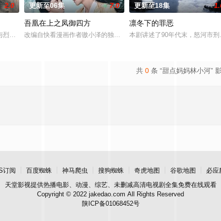
2.0
更新至06集
7.0
更新至18集
1.
吾凰在上之凤御四方
凛冬下的罪恶
惨遭满门流放，楚父以死鸣冤。楚家大小姐楚梓鸢带着滔天恨意，在屠刀落地的
与烈云峥之间曲折动人的情感，以及他们在复杂局势中坚守初心、勇敢面对困难
改编自快看漫画作者嗷小泽的独家连载漫画《吾凰在上》。现代少女奚
本剧讲述了90年代末，怒河市
共
0
条 “甜点妈妈林小河” 
S订阅
百度蜘蛛
神马爬虫
搜狗蜘蛛
奇虎地图
谷歌地图
必应
天堂影视
提供热播电影、动漫、综艺、未删减高清电视剧全集免费在线观看
Copyright © 2022 jakedao.com All Rights Reserved
陕ICP备01068452号