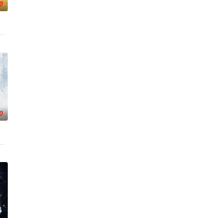
0
练口
的喜欢。”那个夜晚，他脸颊微热，还听
子剑因不满演习流于形式，假传指令要求真打实抗，虽引发哗然，却获赏识调任
大生企业，实业报国的故事。甲午战争后，国家蒙羞，张謇虽高中状元，却渴
0
袁政委不幸牺牲。杨团长指挥突围，季连长
币。根据党中央指示，高景波、徐邵梁、孙希光和黄鹰等人开始筹备建立冀南银
国牛津，麦香通过视频向米良宣告：婚不结了。鹿鸣村开了锅，村民大骂麦香