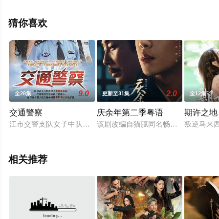
30全集），手机免费观看高清无删减完整版电视剧全集就
上天堂电影网，热播电视剧提前免费观看，更多剧情信息
猜你喜欢
可移步至豆瓣电视剧、电视猫或剧情网等平台了解。
9.0
2.0
全28集
更新至31集
全12集
交通警察
庆余年第二季粤语
期许之地
江市交警支队女子中队警员冯媛媛在执法工作中，被刁蛮的出租
该剧改编自猫腻同名畅销小说，承接
叛逆马来
相关推荐