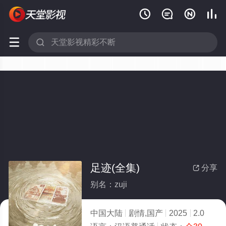






足迹(全集)
分享

别名：zuji
中国大陆
剧情,国产
2025
2.0