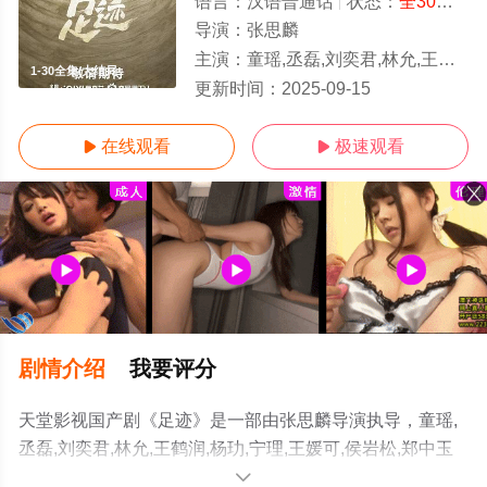
语言：
汉语普通话
状态：
全30集
- 
导演：
张思麟
主演：
童瑶,丞磊,刘奕君,林允,王鹤润,杨玏,宁理,王媛可,侯岩松,郑中玉
1-30全集/大结局
更新时间：
2025-09-15
在线观看
极速观看


剧情介绍
我要评分
天堂影视国产剧《足迹》是一部由张思麟导演执导，童瑶,
丞磊,刘奕君,林允,王鹤润,杨玏,宁理,王媛可,侯岩松,郑中玉
等演员精彩演绎的中国大陆电视剧，大结局剧情已揭晓（1-
