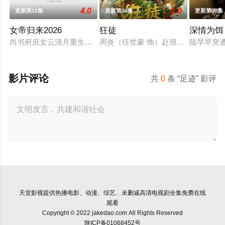
4.0
1.0
更新第12集
更新第06集
更新第08集
女帝归来2026
狂徒
深情为饵
尚书府庶女云清月重生归来，手撕媂姐媂母洗刷前世屈辱，结识
周炎（任世豪 饰）赴琅迦寻未婚妻
陆早早突
影片评论
共
0
条 “足迹” 影评
天堂影视
提供热播电影、动漫、综艺、未删减高清电视剧全集免费在线
观看
Copyright © 2022 jakedao.com All Rights Reserved
陕ICP备01068452号