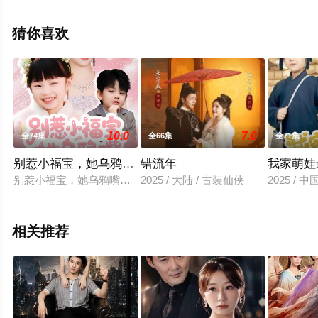
集就上天堂电影网，热播电视剧提前免费观看，更多剧情
信息可移步至豆瓣电视剧、电视猫或剧情网等平台了解。
猜你喜欢
10.0
7.0
全74集
全66集
全71集
别惹小福宝，她乌鸦嘴又显灵了
错流年
我家萌娃
别惹小福宝，她乌鸦嘴又显灵了
2025 / 大陆 / 古装仙侠
2025 / 
相关推荐