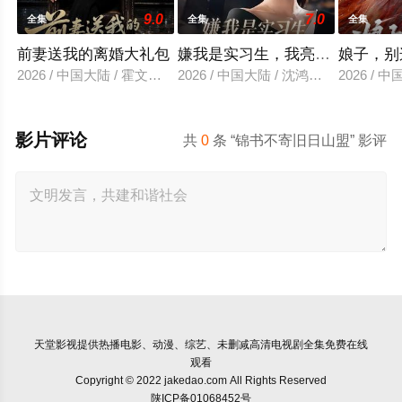
9.0
7.0
全集
全集
全集
前妻送我的离婚大礼包
嫌我是实习生，我亮出老板身份
娘子，别
2026 / 中国大陆 / 霍文琦＆雷小米
2026 / 中国大陆 / 沈鸿运＆刘亚倩
2026 / 
影片评论
共
0
条 “锦书不寄旧日山盟” 影评
天堂影视
提供热播电影、动漫、综艺、未删减高清电视剧全集免费在线
观看
Copyright © 2022 jakedao.com All Rights Reserved
陕ICP备01068452号