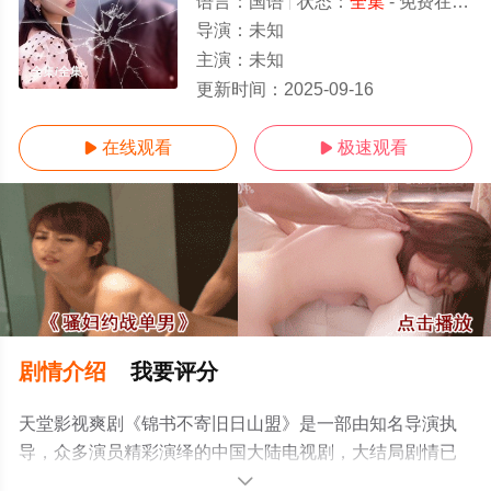
语言：
国语
状态：
全集
- 免费在线观看
导演：
未知
主演：
未知
全集/全集
更新时间：
2025-09-16
在线观看
极速观看


剧情介绍
我要评分
天堂影视爽剧《锦书不寄旧日山盟》是一部由知名导演执
导，众多演员精彩演绎的中国大陆电视剧，大结局剧情已
揭晓（全集），手机免费观看高清无删减完整版电视剧全
