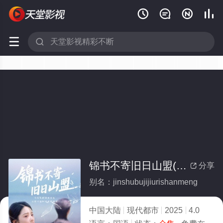






锦书不寄旧日山盟(全集)
分享

别名：jinshubujijiurishanmeng
中国大陆
现代都市
2025
4.0