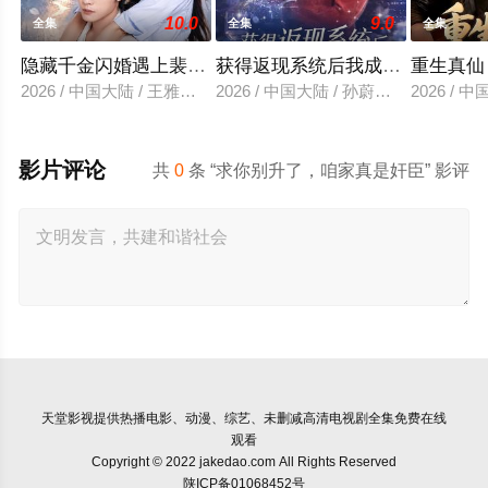
10.0
9.0
全集
全集
全集
隐藏千金闪婚遇上裴先生
获得返现系统后我成了万人迷
重生真仙
2026 / 中国大陆 / 王雅清＆朱城玮
2026 / 中国大陆 / 孙蔚琳＆魏胜奇
2026 /
影片评论
共
0
条 “求你别升了，咱家真是奸臣” 影评
天堂影视
提供热播电影、动漫、综艺、未删减高清电视剧全集免费在线
观看
Copyright © 2022 jakedao.com All Rights Reserved
陕ICP备01068452号