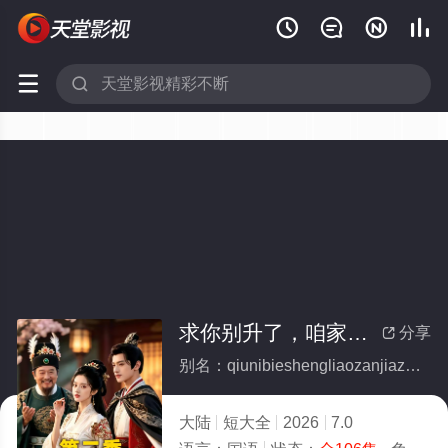






求你别升了，咱家真是奸臣(全集)
分享

别名：qiunibieshengliaozanjiazhenshijianchen
大陆
短大全
2026
7.0