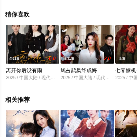
视剧全集就上天堂电影网，热播电视剧提前免费观看，更
多剧情信息可移步至豆瓣电视剧、电视猫或剧情网等平台
猜你喜欢
了解。
6.0
2.0
全51集
全31集
全集
离开你后没有雨
鸠占鹊巢终成悔
七零嫁机
2025 / 中国大陆 / 现代都市
2025 / 中国大陆 / 现代都市
2025 / 
相关推荐