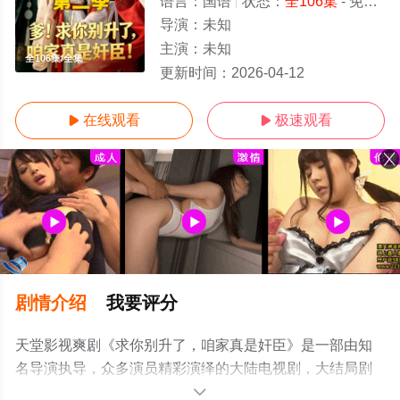
语言：
国语
状态：
全106集
- 免费在线观看
导演：
未知
主演：
未知
全106集/全集
更新时间：
2026-04-12
在线观看
极速观看


剧情介绍
我要评分
天堂影视爽剧《求你别升了，咱家真是奸臣》是一部由知
名导演执导，众多演员精彩演绎的大陆电视剧，大结局剧
情已揭晓（全106集），手机免费观看高清无删减完整版电
