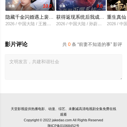
10.0
9.0
全集
全集
全集
隐藏千金闪婚遇上裴先生
获得返现系统后我成了万人迷
重生真仙
2026 / 中国大陆 / 王雅清＆朱城玮
2026 / 中国大陆 / 孙蔚琳＆魏胜奇
2026 /
影片评论
共
0
条 “前妻不知道的事” 影评
天堂影视
提供热播电影、动漫、综艺、未删减高清电视剧全集免费在线
观看
Copyright © 2022 jakedao.com All Rights Reserved
陕ICP备01068452号