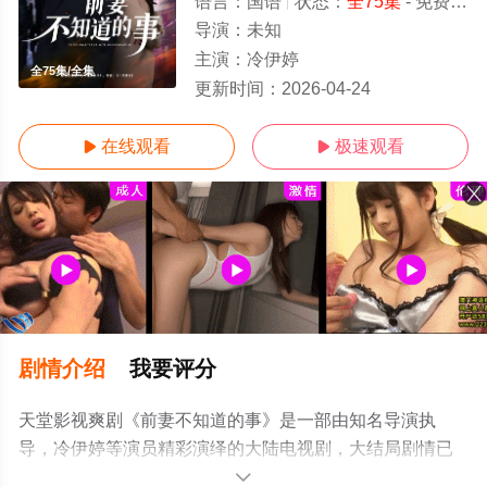
语言：
国语
状态：
全75集
- 免费在线观看
导演：
未知
主演：
冷伊婷
全75集/全集
更新时间：
2026-04-24
在线观看
极速观看


剧情介绍
我要评分
天堂影视爽剧《前妻不知道的事》是一部由知名导演执
导，冷伊婷等演员精彩演绎的大陆电视剧，大结局剧情已
揭晓（全75集），手机免费观看高清无删减完整版电视剧
