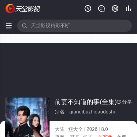






前妻不知道的事(全集)
分享

别名：qianqibuzhidaodeshi
大陆
短大全
2026
8.0