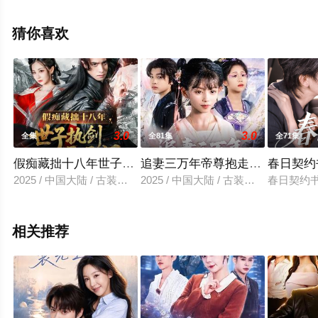
全集就上天堂电影网，热播电视剧提前免费观看，更多剧
情信息可移步至豆瓣电视剧、电视猫或剧情网等平台了
猜你喜欢
解。
3.0
3.0
全集
全81集
全71集
假痴藏拙十八年世子执剑开天门
追妻三万年帝尊抱走天道亲闺女
春日契约
2025 / 中国大陆 / 古装仙侠
2025 / 中国大陆 / 古装仙侠
春日契约
相关推荐