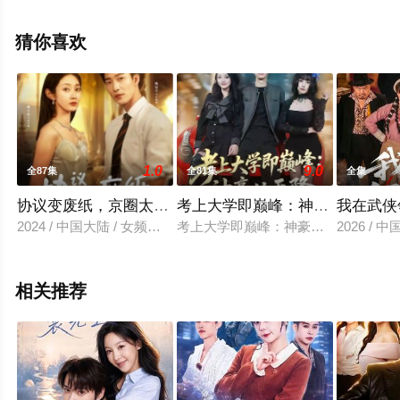
全集就上天堂电影网，热播电视剧提前免费观看，更多剧
情信息可移步至豆瓣电视剧、电视猫或剧情网等平台了
猜你喜欢
解。
1.0
9.0
全87集
全81集
全集
协议变废纸，京圈太子天天想复婚
考上大学即巅峰：神豪从天降
我在武侠
2024 / 中国大陆 / 女频恋爱
考上大学即巅峰：神豪从天降
2026 /
相关推荐