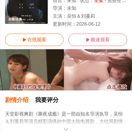
语言：
未知
状态：
全集
- 免费在线观看
导演：
未知
主演：
吴恒＆刘蔓莉
全集/全集
更新时间：
2026-06-12
在线观看
极速观看


剧情介绍
我要评分
天堂影视爽剧《撕夜成瘾》是一部由知名导演执导，吴恒
＆刘蔓莉等演员精彩演绎的中国大陆电视剧，大结局剧情
已揭晓（全集），手机免费观看高清无删减完整版电视剧
