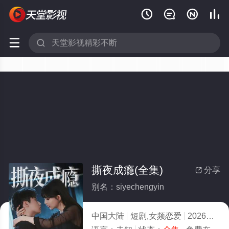






撕夜成瘾(全集)
分享

别名：siyechengyin
中国大陆
短剧,女频恋爱
2026
2.0