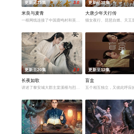
更新至15集
3.0
更新至12集
米良与麦青
大唐少年天行传
一根网线连接了中国鹿鸣村和英国牛津，麦香通过视频向米良宣
猫女夜行、琵琶自燃、天王显
更新至20集
2.0
更新至12集
长夜如歌
盲盒
讲述了黎安城大郡主棠溪槿与烈云峥之间曲折动人的情感，以及
五个相互独立，又彼此呼应的