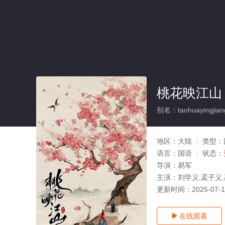
桃花映江山
别名：taohuayingjian
地区：
大陆
类型：
语言：
国语
状态：
导演：
易军
主演：
刘学义,孟子义,
更新时间：
2025-07-
在线观看
