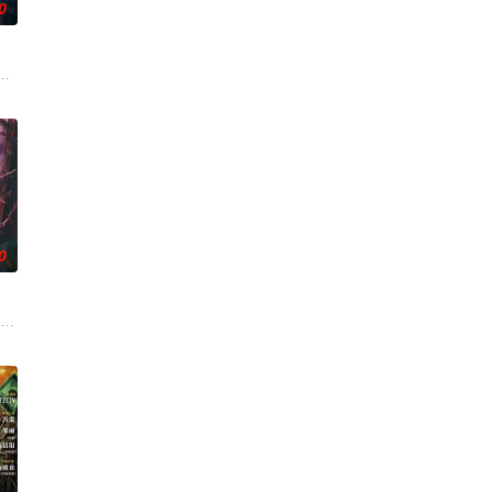
0
症，从
事，从市井少年到长安神探，四人并
年时因一场意外落下身体残缺的少年顾铭夕（何洛洛 饰）的成长印记与深深联
贡的“十二生肖”离奇流血炸裂，惨遭满门流放，楚父以死鸣冤。楚家大小姐楚
0
的道路
无用之人”；共享同一具躯体的人格“
帅许又安与昆曲名伶荣筱楠推向不死不休的对立绝境。而他们不知，对方正是自
市 海南越酷文化传媒有限公司