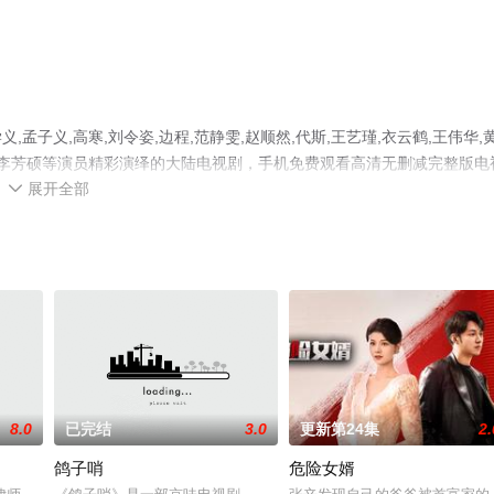
子义,高寒,刘令姿,边程,范静雯,赵顺然,代斯,王艺瑾,衣云鹤,王伟华,
闫玉晨,李芳硕等演员精彩演绎的大陆电视剧，手机免费观看高清无删减完整版电
展开全部
情信息可移步至豆瓣电视剧、电视猫或剧情网等平台了解。

8.0
已完结
3.0
更新第24集
2.
鸽子哨
危险女婿