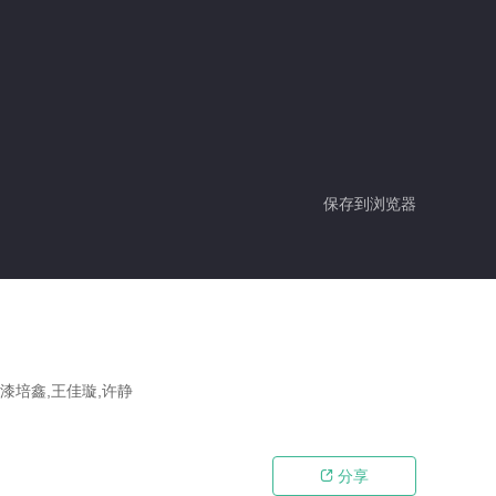
保存到浏览器
,漆培鑫,王佳璇,许静
分享
