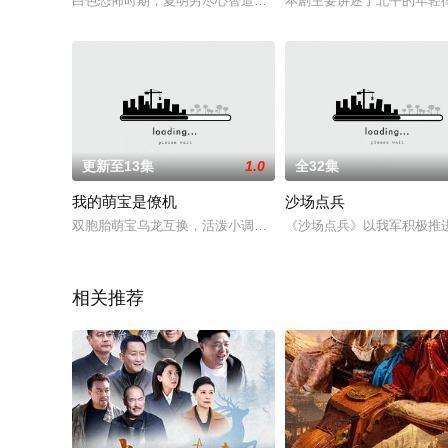
白色恐怖时期，夏明穷尽心智造就了周剑雄与魏天怡这条谍报生
本剧主要讲述了北平的年轻
更新至13集
1.0
全32集
我的萌宝是僚机
沙场点兵
双胞胎萌宝乌龙互换，活泼小调皮变身寡言贵公子，竟找出彼此“素
《沙场点兵》以我军积极推
相关推荐