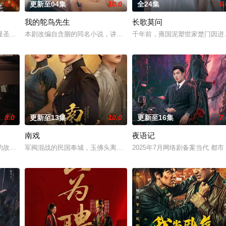
6.0
更新至04集
10.0
全24集
6.
我的鸵鸟先生
长歌莫问
告：婚不结了。鹿鸣村开了锅，村民大骂麦香是叛徒。麦香是婚前体检查出不孕
圣、少年失踪......长安怪事扎堆？少年神探慕天行携竹马神探社成员横扫诡
本剧改编自含胭的同名小说，讲述了邻家女孩庞倩（苏晓彤 饰）与童
千年前，雍国泥塑世家楚门因进
8.0
更新至13集
10.0
更新至16集
7.
南戏
夜语记
他们在复杂局势中坚守初心、勇敢面对困难的爱情故事。通过剧中主人公在成长
故事——用一场精心策划的“夏令营”完成复仇的受害者；临终前与遗憾和解的“
军阀混战的民国奉城，玉佛头离奇失窃，戏班主横尸戏台，将冷血少
2025年7月网络剧备案当代 都