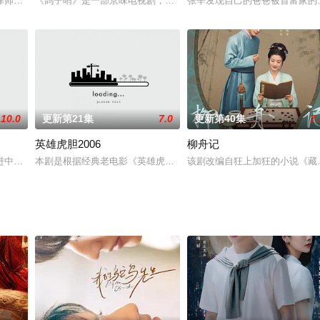
死线。夏明被捕后，由于特务诬陷周剑雄为叛徒，为了解脱罪名，周剑雄与隐藏
律师司徒颜（胡一天饰）坚守法理被罢职，来到哈尔滨成为一名侦探，在一起起
《鸽子哨》是一部京味电视剧，故事从上个世纪70年代中后期说起，
张辛发现自己的爸爸被首富家的
10.0
更新第21集
7.0
更新第40集
7.
英雄虎胆2006
柳舟记
未蒙面”的生身父母，当社牛设计师遭遇表达障碍霸总，沙雕爆笑的“复合日常”
进中国特色军事变革，做好军事斗争准备为主题，以华北某部队贴近实战，实行
本剧是根据经典老电影《英雄虎胆》重新创作，却比原作更上一层楼
该剧改编自狂上加狂的小说《藏