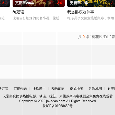
5.0
更新至20集
2.0
更新至20集
8.
御廷谣
我当卧底这件事
房”的阴阳宅，江淮被掳走配“阴婚”。他与女探长穆英搭档，侦破阎王娶亲、五
陈伟霆 饰）与吴老狗（曾舜晞 饰）强强联手，携手霍仙姑（陈瑶 饰）与九门
改编自行烟烟的同名小说。孟廷辉，大平王朝有史以来个以女子进士
程序员李文刻意接近顾婷，利用
共
0
条 “桃花映江山” 
S订阅
百度蜘蛛
神马爬虫
搜狗蜘蛛
奇虎地图
谷歌地图
必应
天堂影视
提供热播电影、动漫、综艺、未删减高清电视剧全集免费在线观看
Copyright © 2022 jakedao.com All Rights Reserved
陕ICP备01068452号