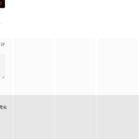
0
诸人共赴冒险奇局。一桩401部队的
科三元及第入翰林院的奇女子。十年前的她被他从死人堆里救出来，蓬头垢面口
顾炎女儿奴的属性，请求老炮儿顾炎带自己用程序员身份卧底电诈集团以求查
影评
爬虫