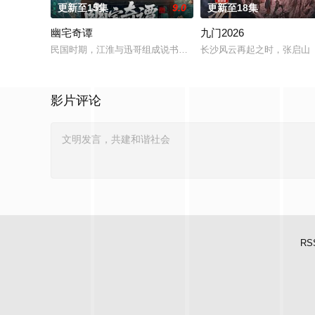
更新至15集
9.0
更新至18集
幽宅奇谭
九门2026
民国时期，江淮与迅哥组成说书班子，偶遇“白天人住屋，晚上鬼占
长沙风云再起之时，张启山（
影片评论
RS