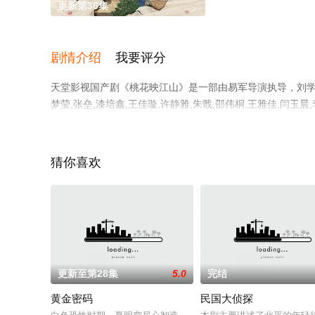
更新第36集
剧情介绍
我要评分
天堂影视国产剧《桃花映江山》是一部由易军导演执导，刘学义,孟
梦莹,张垒,漆培鑫,王佳璇,许静雅,朱戬,邵伟桐,王雅佳,
剧全集就上天堂电影网，热播电视剧提前免费观看，更多剧
猜你喜欢
更新至第28集
5.0
完结
黄金密码
民国大侦探