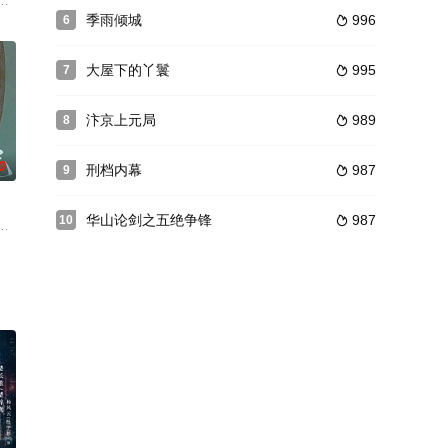
的敌人
接踵而至的案件中，结识了直来直去的富少
通过一个老北京大杂院里几户普通人家的悲喜故事和心路历程，反映出改革开放
少爷害死，而少爷竟然想花点钱就打发张辛。张辛果断拒绝，并开始搜集了首
季雨倾城
996
6

大屋下的丫鬟
995
7

汴京上元局
989
8

0
刑档内幕
987
9

华山论剑之五绝争锋
987
10

基地化训练改革为背景，以红蓝军对抗演习
，加入了不少精彩的情节。全剧错综复杂，悬念不断，斗智斗勇，紧张激烈！加
娇》。讲述了处心积虑的腹黑王爷崔行舟（张晚意 饰）和聪明狡黠女寨主柳眠棠