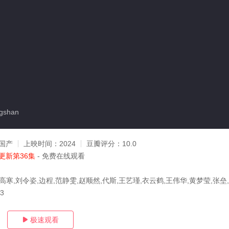
gshan
国产
上映时间：
2024
豆瓣评分：
10.0
更新第36集
- 免费在线观看
高寒,刘令姿,边程,范静雯,赵顺然,代斯,王艺瑾,衣云鹤,王伟华,黄梦莹,张垒
13
极速观看
