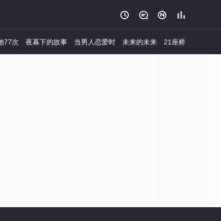




她77次
夜幕下的故事
当男人恋爱时
未来的未来
21座桥