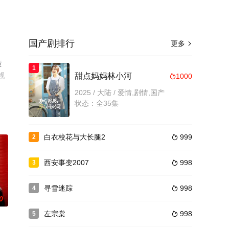
国产剧排行
更多

黄
1
视
甜点妈妈林小河
1000

2025 / 大陆 / 爱情,剧情,国产
状态：全35集
白衣校花与大长腿2
999
2

西安事变2007
998
3

寻雪迷踪
998
4

0
左宗棠
998
5
