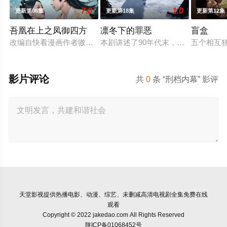
7.0
1.0
更新第06集
更新第18集
更新第12集
吾凰在上之凤御四方
凛冬下的罪恶
盲盒
改编自快看漫画作者嗷小泽的独家连载漫画《吾凰在上》。现代
本剧讲述了90年代末，怒河市刑侦支
五个相互
影片评论
共
0
条 “刑档内幕” 影评
天堂影视
提供热播电影、动漫、综艺、未删减高清电视剧全集免费在线
观看
Copyright © 2022 jakedao.com All Rights Reserved
陕ICP备01068452号