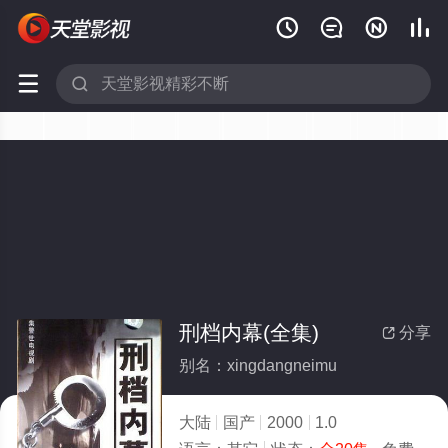






刑档内幕(全集)
分享

别名：xingdangneimu
大陆
国产
2000
1.0