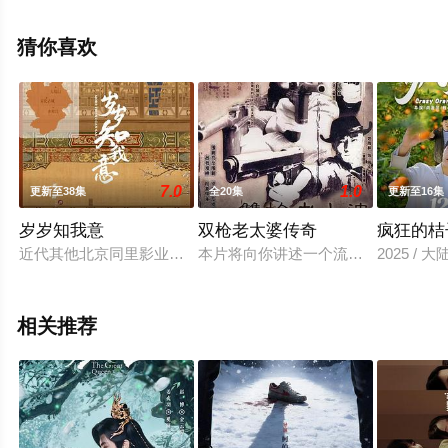
全集就上天堂电影网，热播电视剧提前免费观看，更多剧
情信息可移步至豆瓣电视剧、电视猫或剧情网等平台了
猜你喜欢
解。
7.0
1.0
更新至38集
全20集
更新至16集
岁岁知我意
双枪老太婆传奇
疯狂的桔
近代其他北京同里影业有限公司
本片将向你讲述一个流传在华鉴山地
2025 / 大
相关推荐