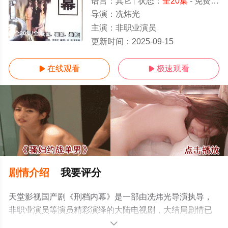
语言：
其它
状态：
全20集
- 免费在线观看
导演：
冼炜光
主演：
非职业演员
全20集/全集
更新时间：
2025-09-15
在线观看
极速观看


剧情介绍
我要评分
天堂影视国产剧《刑档内幕》是一部由冼炜光导演执导，
非职业演员等演员精彩演绎的大陆电视剧，大结局剧情已
揭晓（全20集），手机免费观看高清无删减完整版电视剧
